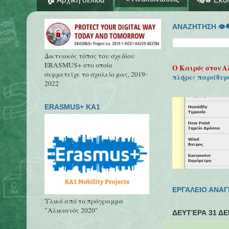
ΑΝΑΖΗΤΗΣΗ 👁‍
Δικτυακός τόπος του σχεδίου
ERASMUS+ στο οποίο
Ο Καιρός στον Α
συμμετείχε το σχολείο μας, 2019-
πλήρες παράθυρ
2022
ERASMUS+ KA1
ΕΡΓΑΛΕΙΟ ΑΝΑ
Υλικό από το πρόγραμμα
"Αλικιανός 2020"
ΔΕΥΤΈΡΑ 31 ΔΕ