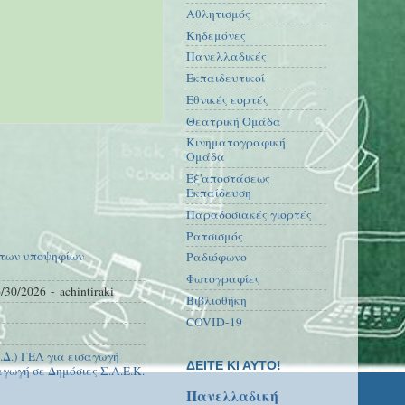
Αθλητισμός
Κηδεμόνες
Πανελλαδικές
Εκπαιδευτικοί
Εθνικές εορτές
Θεατρική Ομάδα
Κινηματογραφική
Ομάδα
Εξ'αποστάσεως
Εκπαίδευση
Παραδοσιακές γιορτές
Ρατσισμός
 των υποψηφίων
Ραδιόφωνο
Φωτογραφίες
/30/2026
- achintiraki
Βιβλιοθήκη
COVID-19
Δ.) ΓΕΛ για εισαγωγή
ΔΕΙΤΕ ΚΙ ΑΥΤΟ!
γωγή σε Δημόσιες Σ.Α.Ε.Κ.
Πανελλαδική