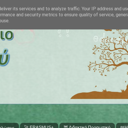
liver its services and to analyze traffic. Your IP address and u
rmance and security metrics to ensure quality of service, gene
buse.
🚀 ERASMUS+
🦉 Διδακτικό Προσωπικό
📖Η
ηλώσεις