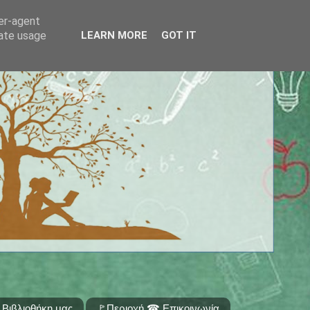
ser-agent
rate usage
LEARN MORE
GOT IT
 Βιβλιοθήκη μας
🚩Περιοχή ☎ Επικοινωνία