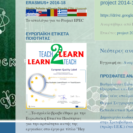
project 2014-
ERASMUS+ 2016-18
https://drive.go
Το ιστολόγιο για το Project EPEC
Αναρτήθηκε από
Ετικέτες
project 2
ΕΥΡΩΠΑΪΚΗ ΕΤΙΚΕΤΑ
ΠΟΙΟΤΗΤΑΣ
Νεότερες αν
Εγγραφή σε:
Αναρ
ΠΡΌΣΦΑΤΕΣ ΑΝ
Βαθμολογίες Ειδι
Ημερησίων και Εσ
Ένας νέος «παλμό
Θερμά Συγχαρητήρ
Εκπαιδευτικά προ
" ...Το σχολείο βραβεύθηκε με την
Δημιουργία κωδικ
Ευρωπαϊκή Ετικέτα Ποιότητας
στην Τριτοβάθμια
για την αρτιότητα αυτής της
(πρώην Ι.Ε.Κ.) έτο
εργασίας στο έργο με τίτλο "Hey