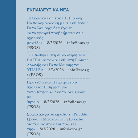
ΕΚΠΑΙΔΕΥΤΙΚΑ ΝΕΑ
Τηλεδιάσκεψη του ΓΓ, Γιάννη
Παπαδομαρκάκη με Διευθύνσεις
Εκπαίδευσης: Δεν έχουν
καταγραφεί προβλήματα στις
σχολικές
μονάδες
- 8/3/2026
- info@esos.gr
(ESOS)
Τι ειπώθηκε στη συνάντηση του
ΣΑΤΕΑ με τον Διευθυντή Ειδικής
Αγωγής και Εκπαίδευσης του
ΥΠΑΙΘΑ
- 8/3/2026
- info@esos.g
r (ESOS)
Πρότυπα και Πειραματικά
σχολεία: Εισήγηση για
τοποθέτηση 412 εκπαιδευτικών
με
θητεία
- 8/3/2026
- info@esos.gr
(ESOS)
Σοφία Ζαχαράκη από τη Ρούσσα
Έβρου: «Μας ενώνει η Ελλάδα
γιατί είμαστε όλοι πολίτες
της»
- 8/3/2026
- info@esos.gr
(ESOS)