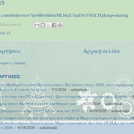
15
ogle.com/folderview?id=0Bwhtlh4aMLbkaU1uaDlvY0JzLTQ&usp=sharing
Κ.Κουμάκης
014-15
αρτήσεις
Αρχική σελίδα
τήσεις (Atom)
ΑΡΤΉΣΕΙΣ
κών Μαθημάτων στις Πανελλαδικές Εξετάσεις έτους 2026, για ενημέρωση
περινών Γενικών Λυκείων.
- 7/3/2026
- achintiraki
ς» γνώσης στο ΓΕΛ Αλικιανού -Δίκτυο σχολικών σεισμογράφων Κρήτης
- 6
ια στους Μαθητές και τις Μαθήτριές μας!
- 6/25/2026
- achintiraki
γράμματα και δράσεις ΓΕΛ Αλικιανού 2025-26
- 6/19/2026
- achintiraki
ού ασφαλείας για την ηλεκτρονική υποβολή Μηχανογραφικού Δελτίου (Μ.
 Εκπαίδευση και Παράλληλου Μηχανογραφικού Δελτίου (Π.Μ.Δ.) για εισα
υς 2026.
- 6/18/2026
- achintiraki