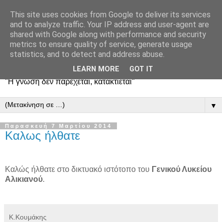
This site uses cookies from Google to deliver its services
and to analyze traffic. Your IP address and user-agent are
shared with Google along with performance and security
metrics to ensure quality of service, generate usage
statistics, and to detect and address abuse.
LEARN MORE
GOT IT
"Η γνώση δεν παρέχεται, κατακτιέται"
▼
Παρασκευή 7 Μαρτίου 2014
Καλως ήλθατε
Καλώς ήλθατε στο δικτυακό ιστότοπο του
Γενικού Λυκείου
Αλικιανού
.
Κ.Κουμάκης