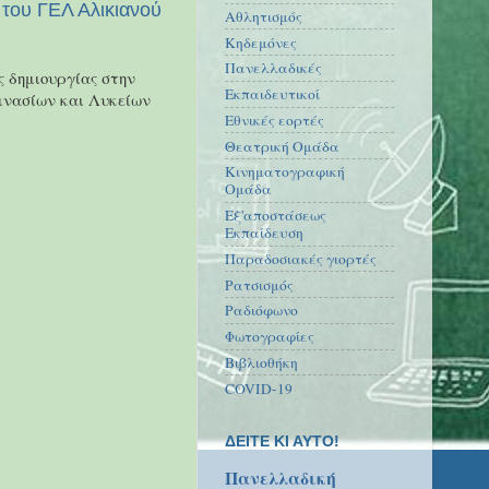
 του ΓΕΛ Αλικιανού
Αθλητισμός
Κηδεμόνες
Πανελλαδικές
ς δημιουργίας στην
Εκπαιδευτικοί
μνασίων και Λυκείων
Εθνικές εορτές
Θεατρική Ομάδα
Κινηματογραφική
Ομάδα
Εξ'αποστάσεως
Εκπαίδευση
Παραδοσιακές γιορτές
Ρατσισμός
Ραδιόφωνο
Φωτογραφίες
Βιβλιοθήκη
COVID-19
ΔΕΙΤΕ ΚΙ ΑΥΤΟ!
Πανελλαδική