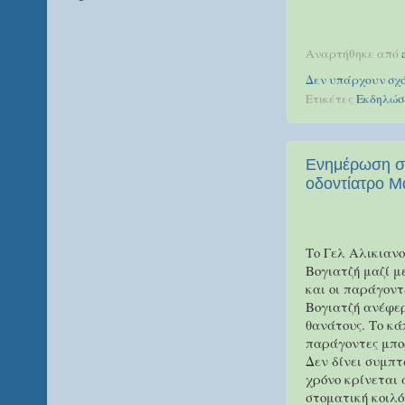
Αναρτήθηκε από
Δεν υπάρχουν σχό
Ετικέτες
Εκδηλώσ
Ενημέρωση σε
οδοντίατρο Μ
Το Γελ Αλικιανο
Βογιατζή μαζί μ
και οι παράγοντ
Βογιατζή ανέφερ
θανάτους. Το κά
παράγοντες μπορ
Δεν δίνει συμπτ
χρόνο κρίνεται 
στοματική κοιλό