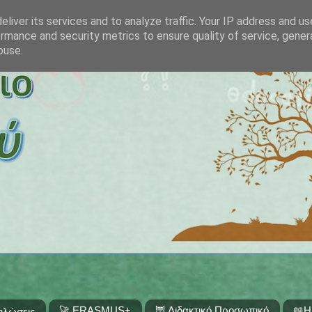
liver its services and to analyze traffic. Your IP address and u
rmance and security metrics to ensure quality of service, gene
buse.
🚀 ERASMUS+
🦉 Διδακτικό Προσωπικό
📖Η
ηλώσεις