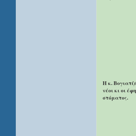
Η κ. Βογιατζ
νέοι κι οι έ
στόματος.