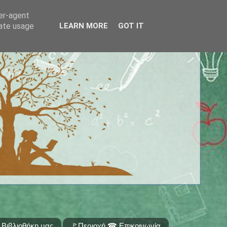
ser-agent
rate usage
LEARN MORE
GOT IT
 Βιβλιοθήκη μας
🚩Περιοχή ☎ Επικοινωνία