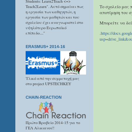
Students: Learn2Teach <=>
Το σχολείο μας 
Teach2Learn". Αυτό σημαίνει πως
η εργασία των καθηγητών, η
αποτίμηση του 
εργασία των μαθητών και του
Μπορείτε να δεί
σχολείου έχει αναγνωριστεί στο
υψηλότερο Ευρωπαϊκό
.https://docs.go
επίπεδο...."
usp=drive_link&o
ERASMUS+ 2014-16
Υλικό από την συμμετοχή μας
στο project UPSTECHKEY
CHAIN-REACTION
Πρώτο Βραβείο 2014-15 για το
ΓΕΛ Αλικιανού!