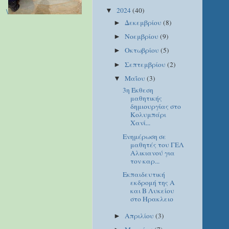
2024
(40)
\
▼
Δεκεμβρίου
(8)
►
Νοεμβρίου
(9)
►
Οκτωβρίου
(5)
►
Σεπτεμβρίου
(2)
►
Μαΐου
(3)
▼
3η Έκθεση
μαθητικής
δημιουργίας στο
Κολυμπάρι
Χανί...
Ενημέρωση σε
μαθητές του ΓΕΛ
Αλικιανού για
τον καρ...
Εκπαιδευτική
εκδρομή της Α
και Β Λυκείου
στο Ηρακλειο
Απριλίου
(3)
►