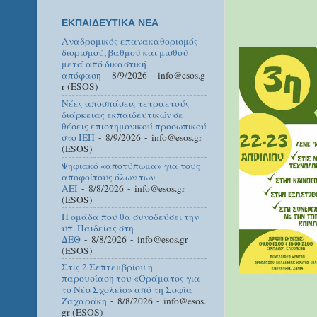
ΕΚΠΑΙΔΕΥΤΙΚΑ ΝΕΑ
Αναδρομικός επανακαθορισμός
διορισμού, βαθμού και μισθού
μετά από δικαστική
απόφαση
- 8/9/2026
- info@esos.g
r (ESOS)
Νέες αποσπάσεις τετραετούς
διάρκειας εκπαιδευτικών σε
θέσεις επιστημονικού προσωπικού
στο ΙΕΠ
- 8/9/2026
- info@esos.gr
(ESOS)
Ψηφιακό «αποτύπωμα» για τους
αποφοίτους όλων των
ΑΕΙ
- 8/8/2026
- info@esos.gr
(ESOS)
Η ομάδα που θα συνοδεύσει την
υπ. Παιδείας στη
ΔΕΘ
- 8/8/2026
- info@esos.gr
(ESOS)
Στις 2 Σεπτεμβρίου η
παρουσίαση του «Οράματος για
το Νέο Σχολείο» από τη Σοφία
Ζαχαράκη
- 8/8/2026
- info@esos.
gr (ESOS)