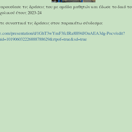
παρουσίασε τις δράσεις του με ομάδα μαθητών και έδωσε το δικό τ
σχολικού έτους 2023-24
τε συνοπτικά τις δράσεις στον παρακάτω σύνδεσμο:
ogle.com/presentation/d/1GhT3wYmF3fcIRa8H94JOnAEA3dg-Pocv/edit?
uid=101906032226888788629&rtpof=true&sd=true