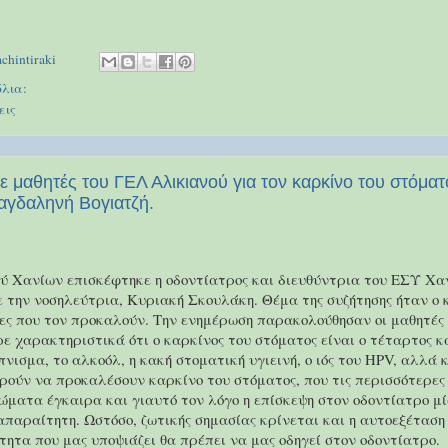
achintiraki
λια:
εις
 μαθητές του ΓΕΛ Αλικιανού για τον καρκίνο του στόματ
αγδαληνή Βογιατζή.
ύ Χανίων επισκέφτηκε η οδοντίατρος και διευθύντρια του ΕΣΥ Χα
ε την νοσηλεύτρια, Κυριακή Σκουλάκη. Θέμα της συζήτησης ήταν ο 
ες που τον προκαλούν. Την ενημέρωση παρακολούθησαν οι μαθητές 
ε χαρακτηριστικά ότι ο καρκίνος του στόματος είναι ο τέταρτος κ
πνισμα, το αλκοόλ, η κακή στοματική υγιεινή, ο ιός του HPV, αλλά κ
ούν να προκαλέσουν καρκίνο του στόματος, που τις περισσότερες φ
ώματα έγκαιρα και γιαυτό τον λόγο η επίσκεψη στον οδοντίατρο μί
απαραίτητη. Ωστόσο, ζωτικής σημασίας κρίνεται και η αυτοεξέταση
τητα που μας υποψιάζει θα πρέπει να μας οδηγεί στον οδοντίατρο.