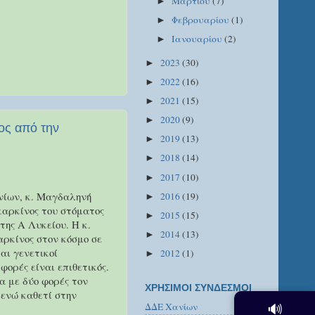
Μαρτίου
(7)
►
Φεβρουαρίου
(1)
►
Ιανουαρίου
(2)
►
2023
(30)
►
2022
(16)
►
2021
(15)
►
2020
(9)
►
ος από την
2019
(13)
►
2018
(14)
►
2017
(10)
►
νίων, κ. Μαγδαληνή
2016
(19)
►
καρκίνος του στόματος
2015
(15)
►
της Α Λυκείου. Η κ.
2014
(13)
►
αρκίνος στον κόσμο σε
αι γενετικοί
2012
(1)
►
ορές είναι επιθετικός.
α με δύο φορές τον
ΧΡΗΣΙΜΟΙ ΣΥΝΔΕΣΜΟΙ
 ενώ καθετί στην
ΔΔΕ Χανίων
🔊