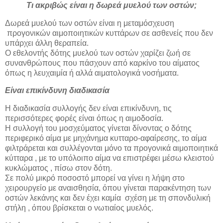
Τι ακριβώς είναι η δωρεά μυελού των οστών;
Δωρεά μυελού των οστών είναι η μεταμόσχευση
προγονικών αιμοποιητικών κυττάρων σε ασθενείς που δεν
υπάρχει άλλη θεραπεία.
Ο εθελοντής δότης μυελού των οστών χαρίζει ζωή σε
συνανθρώπους που πάσχουν από καρκίνο του αίματος
όπως η λευχαιμία ή αλλά αιματολογικά νοσήματα.
Είναι επικίνδυνη διαδικασία
Η διαδικασία συλλογής δεν είναι επικίνδυνη, τις
περισσότερες φορές είναι όπως η αιμοδοσία.
Η συλλογή του μοσχεύματος γίνεται δίνοντας ο δότης
περιφερικό αίμα με μηχάνημα κυτταρo-αφαίρεσης, το αίμα
φιλτράρεται και συλλέγονται μόνο τα προγονικά αιμοποιητικά
κύτταρα , με το υπόλοιπο αίμα να επιστρέφει μέσω κλειστού
κυκλώματος , πίσω στον δότη.
Σε πολύ μικρό ποσοστό μπορεί να γίνει η λήψη στο
χειρουργείο με αναισθησία, όπου γίνεται παρακέντηση των
οστών λεκάνης και δεν έχει καμία σχέση με τη σπονδυλική
στήλη , όπου βρίσκεται ο νωτιαίος μυελός.