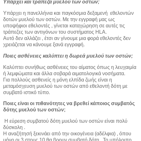
Υπάρχει και τράπεζα μυελού των οστών;
Υπάρχει η πανελλήνια και παγκόσμια δεξαμενή εθελοντών
δοτών μυελού των οστών. Με την εγγραφή μας ως
υποψήφιοι εθελοντές , γίνεται καταχώρηση σε αυτές τις
τράπεζες των αντιγόνων του συστήματος HLA.
Αυτό δεν αλλάζει , έτσι αν γίνουμε μια φορά εθελοντές δεν
χρειάζεται να κάνουμε ξανά εγγραφή.
Ποιες ασθένειες καλύπτει η δωρεά μυελού των οστών;
Καλύπτει συνήθως ασθένειες του αίματος όπως η λευχαιμία
ή λεμφώματα και άλλα σοβαρά αιματολογικά νοσήματα.
Για πολλούς ασθενείς η μόνη ελπίδα ζωής είναι η
μεταμόσχευση μυελού των οστών από εθελοντή δότη με
συμβατό ιστικό τύπο.
Ποιες είναι οι πιθανότητες να βρεθεί κάποιος συμβατός
δότης μυελού των οστών;
Η εύρεση συμβατού δότη μυελού των οστών είναι πολύ
δύσκολη .
Η αναζήτησή ξεκινάει από την οικογένεια (αδέλφια) , όπου
μόνο οι 3 στους 10 θα βρουν συμβατό δότη. Το υπόλοιπο