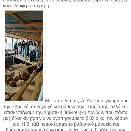
και ενδιαφέροντα μέρη.
Με τα παιδιά της Α΄ Λυκείου, γνωρίσαμε
την Εβραϊκή συναγωγή και μάθαμε την ιστορία της αλλά και
επισκεφτήκαμε την Δημοτική βιβλιοθήκη Χανίων, που πάντα
μας δίνει κίνητρα για να αγαπήσουμε το βιβλίο και τον κόσμο
του. Η Β' τάξη επισκέφτηκε το βυζαντινό μουσείο και
θαύμασε βυζαντινά έργα και εικόνες, ενώ η Γ' τάξη είχε την