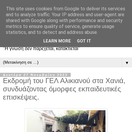
This site uses cookies from Google to deliver its services
and to analyze traffic. Your IP address and user-agent are
shared with Google along with performance and security
metrics to ensure quality of service, generate usage
statistics, and to detect and address abuse.
LEARN MORE
GOT IT
"Η γνώση δεν παρέχεται, κατακτιέται"
▼
Δευτέρα 27 Νοεμβρίου 2023
Εκδρομή του ΓΕΛ Αλικιανού στα Χανιά,
συνδυάζοντας όμορφες εκπαιδευτικές
επισκέψεις.