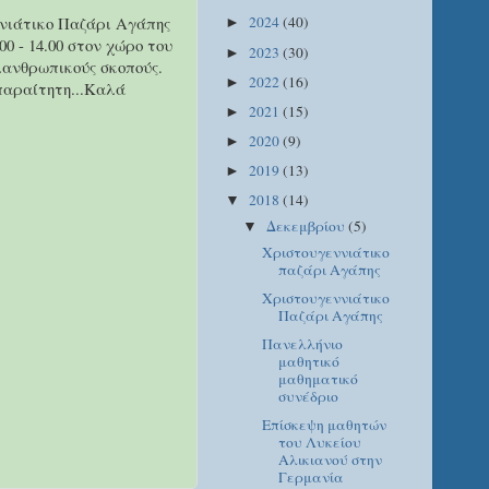
ννιάτικο Παζάρι Αγάπης
2024
(40)
►
0 - 14.00 στον χώρο του
2023
(30)
►
λανθρωπικούς σκοπούς.
2022
(16)
►
παραίτητη...Καλά
2021
(15)
►
2020
(9)
►
2019
(13)
►
2018
(14)
▼
Δεκεμβρίου
(5)
▼
Xριστουγεννιάτικο
παζάρι Aγάπης
Χριστουγεννιάτικο
Παζάρι Αγάπης
Πανελλήνιο
μαθητικό
μαθηματικό
συνέδριο
Επίσκεψη μαθητών
του Λυκείου
Αλικιανού στην
Γερμανία