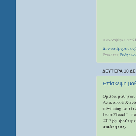
Αναρτήθηκε από
Δεν υπάρχουν σχό
Ετικέτες
Εκδηλώσ
ΔΕΥΤΈΡΑ 10 ΔΕ
Επίσκεψη μαθ
Ομάδα μαθητών 
Αλικιανού Χανί
eTwinning με τίτ
Learn2Teach” πο
2017 βραβεύτηκ
ποιότητας.