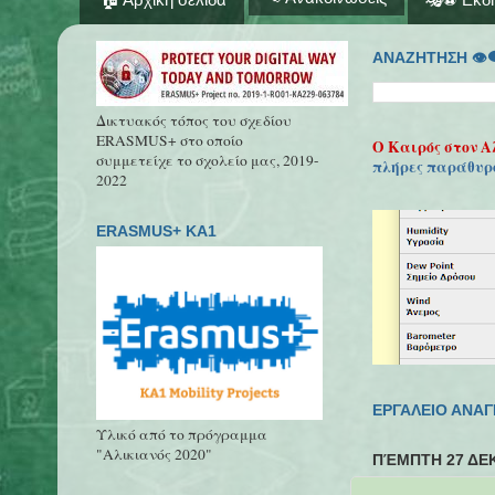
ΑΝΑΖΗΤΗΣΗ 👁‍
Δικτυακός τόπος του σχεδίου
ERASMUS+ στο οποίο
Ο Καιρός στον Α
συμμετείχε το σχολείο μας, 2019-
πλήρες παράθυρ
2022
ERASMUS+ KA1
ΕΡΓΑΛΕΙΟ ΑΝΑ
Υλικό από το πρόγραμμα
"Αλικιανός 2020"
ΠΈΜΠΤΗ 27 ΔΕ