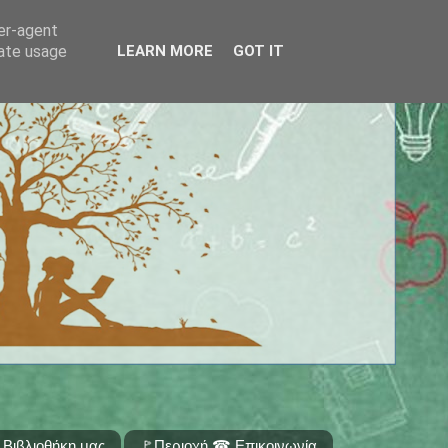
ser-agent
rate usage
LEARN MORE
GOT IT
 Βιβλιοθήκη μας
🚩Περιοχή ☎ Επικοινωνία