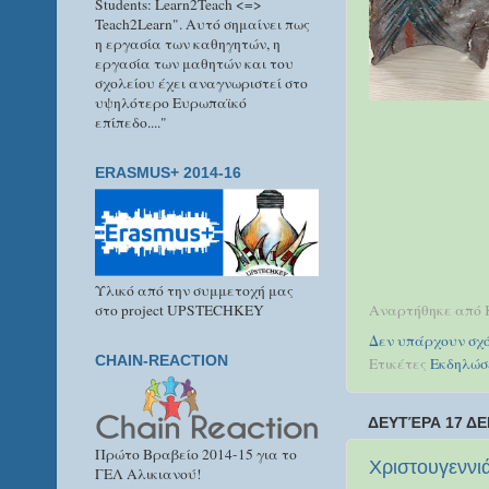
Students: Learn2Teach <=>
Teach2Learn". Αυτό σημαίνει πως
η εργασία των καθηγητών, η
εργασία των μαθητών και του
σχολείου έχει αναγνωριστεί στο
υψηλότερο Ευρωπαϊκό
επίπεδο...."
ERASMUS+ 2014-16
Υλικό από την συμμετοχή μας
στο project UPSTECHKEY
Αναρτήθηκε από
Δεν υπάρχουν σχό
CHAIN-REACTION
Ετικέτες
Εκδηλώσ
ΔΕΥΤΈΡΑ 17 ΔΕ
Πρώτο Βραβείο 2014-15 για το
Χριστουγεννι
ΓΕΛ Αλικιανού!