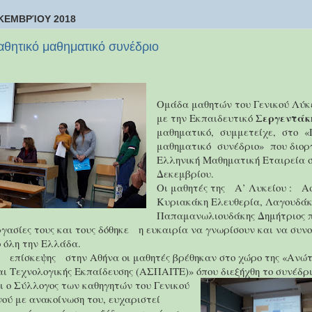
ΚΕΜΒΡΊΟΥ 2018
αθητικό μαθηματικό συνέδριο
Ομάδα μαθητών του Γενικού Λύκ
Σεργεντάκ
με την Εκπαιδευτικό
μαθηματικό,
συμμετείχε,
στο
«
μαθηματικό
συνέδριο»
που διορ
Ελληνική Μαθηματική Εταιρεία σ
Δεκεμβρίου.
Οι μαθητές της
Α’ Λυκείου :
Α
Κυριακάκη Ελευθερία, Λαγουδά
Παπαμανωλιουδάκης Δημήτριος 
γασίες τους και τους δόθηκε
η ευκαιρία να γνωρίσουν και να συν
 όλη την Ελλάδα.
επίσκεψης
στην Αθήνα οι μαθητές βρέθηκαν στο χώρο της «Ανώ
ι Τεχνολογικής Εκπαίδευσης (ΑΣΠΑΙΤΕ)» όπου διεξήχθη το συνέδρι
ι ο Σύλλογος των καθηγητών του Γενικού
ού με ανακοίνωση του, ευχαριστεί