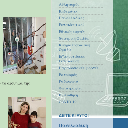
Αθλητισμός
Κηδεμόνες
Πανελλαδικές
Εκπαιδευτικοί
Εθνικές εορτές
Θεατρική Ομάδα
Κινηματογραφική
Ομάδα
Εξ'αποστάσεως
Εκπαίδευση
Παραδοσιακές γιορτές
Ρατσισμός
Ραδιόφωνο
 το αίσθημα της
Φωτογραφίες
Βιβλιοθήκη
COVID-19
ΔΕΙΤΕ ΚΙ ΑΥΤΟ!
Πανελλαδική