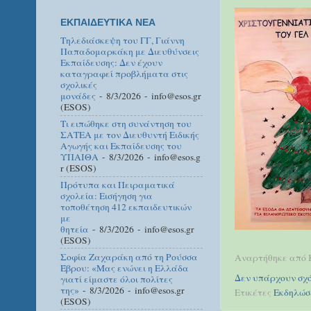
ΕΚΠΑΙΔΕΥΤΙΚΑ ΝΕΑ
Τηλεδιάσκεψη του ΓΓ, Γιάννη
Παπαδομαρκάκη με Διευθύνσεις
Εκπαίδευσης: Δεν έχουν
καταγραφεί προβλήματα στις
σχολικές
μονάδες
- 8/3/2026
- info@esos.gr
(ESOS)
Τι ειπώθηκε στη συνάντηση του
ΣΑΤΕΑ με τον Διευθυντή Ειδικής
Αγωγής και Εκπαίδευσης του
ΥΠΑΙΘΑ
- 8/3/2026
- info@esos.g
r (ESOS)
Πρότυπα και Πειραματικά
σχολεία: Εισήγηση για
τοποθέτηση 412 εκπαιδευτικών
με
θητεία
- 8/3/2026
- info@esos.gr
(ESOS)
Σοφία Ζαχαράκη από τη Ρούσσα
Αναρτήθηκε από
Έβρου: «Μας ενώνει η Ελλάδα
Δεν υπάρχουν σχό
γιατί είμαστε όλοι πολίτες
της»
- 8/3/2026
- info@esos.gr
Ετικέτες
Εκδηλώσ
(ESOS)