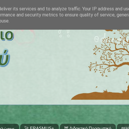
liver its services and to analyze traffic. Your IP address and u
rmance and security metrics to ensure quality of service, gene
buse.
🚀 ERASMUS+
🦉 Διδακτικό Προσωπικό
📖Η
ηλώσεις