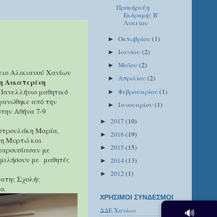
Προκήρυξη
Εκδρομής Β'
Λυκείου
Οκτωβρίου
(1)
►
Ιουνίου
(2)
►
Μαΐου
(2)
►
ειο Αλικιανού Χανίων
Απριλίου
(2)
►
η Αικατερίνη
Πανελλήνιο μαθητικό
Φεβρουαρίου
(1)
►
γανώθηκε από την
Ιανουαρίου
(1)
►
την Αθήνα 7-9
2017
(10)
►
στρουλάκη Μαρία,
2016
(19)
►
κη Μυρτώ και
2015
(15)
►
παρουσίασαν με
ομιλήσουν με
μαθητές
2014
(13)
►
2012
(1)
►
τατης Σχολής
ο.
ΧΡΗΣΙΜΟΙ ΣΥΝΔΕΣΜΟΙ
ΔΔΕ Χανίων
🔊