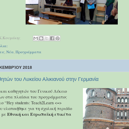
Κ.Κουμάκης
λια:
εις
,
Νέα
,
Προγράμματα
ΚΕΜΒΡΊΟΥ 2018
ητών του Λυκείου Αλικιανού στην Γερμανία
και καθηγητών του Γενικού Λύκειο
ων στα πλαίσια του προγράμματος
λο “Hey students: Teach2Learn <=>
υ υλοποιήθηκε για τη σχολική περιόδο
Εθνική και Ευρωπαϊκή ετικέτα
ε με