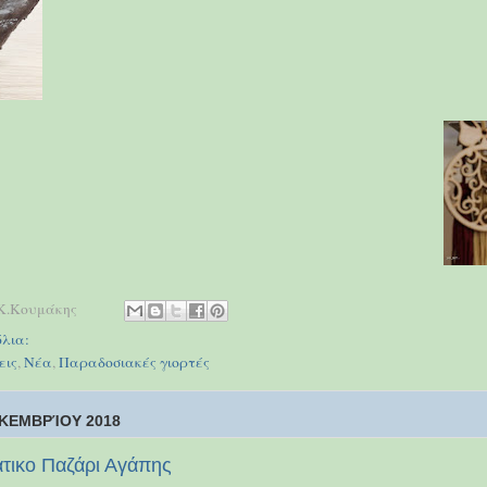
Κ.Κουμάκης
λια:
εις
,
Νέα
,
Παραδοσιακές γιορτές
ΚΕΜΒΡΊΟΥ 2018
άτικο Παζάρι Αγάπης