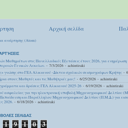
ρτηση
Αρχική σελίδα
Παλ
ια ανάρτησης (Atom)
ΑΡΤΉΣΕΙΣ
κών Μαθημάτων στις Πανελλαδικές Εξετάσεις έτους 2026, για ενημέρωση
περινών Γενικών Λυκείων.
- 7/3/2026
- achintiraki
ς» γνώσης στο ΓΕΛ Αλικιανού -Δίκτυο σχολικών σεισμογράφων Κρήτης
- 6
ια στους Μαθητές και τις Μαθήτριές μας!
- 6/25/2026
- achintiraki
γράμματα και δράσεις ΓΕΛ Αλικιανού 2025-26
- 6/19/2026
- achintiraki
ού ασφαλείας για την ηλεκτρονική υποβολή Μηχανογραφικού Δελτίου (Μ.
 Εκπαίδευση και Παράλληλου Μηχανογραφικού Δελτίου (Π.Μ.Δ.) για εισα
υς 2026.
- 6/18/2026
- achintiraki
ΒΟΛΕΣ ΣΕΛΙΔΑΣ
1
9
1
0
3