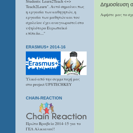
Students: Learn2Teach <=>
Δημοσίευση σ
Teach2Learn". Αυτό σημαίνει πως
η εργασία των καθηγητών, η
Αφήστε μας το σχό
εργασία των μαθητών και του
σχολείου έχει αναγνωριστεί στο
υψηλότερο Ευρωπαϊκό
επίπεδο...."
ERASMUS+ 2014-16
Υλικό από την συμμετοχή μας
στο project UPSTECHKEY
CHAIN-REACTION
Πρώτο Βραβείο 2014-15 για το
ΓΕΛ Αλικιανού!