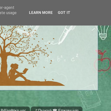
ser-agent
rate usage
LEARN MORE
GOT IT
 Βιβλιοθήκη μας
🚩Περιοχή ☎ Επικοινωνία