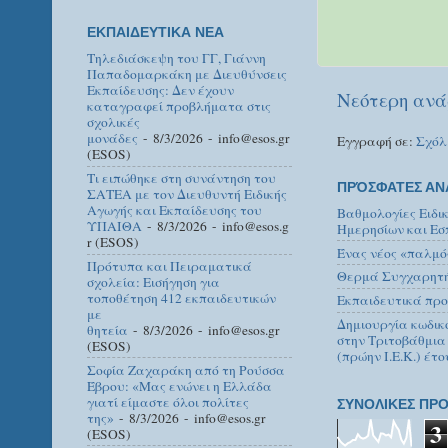
ΕΚΠΑΙΔΕΥΤΙΚΑ ΝΕΑ
Τηλεδιάσκεψη του ΓΓ, Γιάννη
Παπαδομαρκάκη με Διευθύνσεις
Εκπαίδευσης: Δεν έχουν
Νεότερη ανά
καταγραφεί προβλήματα στις
σχολικές
μονάδες
- 8/3/2026
- info@esos.gr
Εγγραφή σε:
Σχόλ
(ESOS)
Τι ειπώθηκε στη συνάντηση του
ΠΡΌΣΦΑΤΕΣ ΑΝ
ΣΑΤΕΑ με τον Διευθυντή Ειδικής
Αγωγής και Εκπαίδευσης του
Βαθμολογίες Ειδι
ΥΠΑΙΘΑ
- 8/3/2026
- info@esos.g
Ημερησίων και Εσ
r (ESOS)
Ένας νέος «παλμό
Πρότυπα και Πειραματικά
Θερμά Συγχαρητήρ
σχολεία: Εισήγηση για
τοποθέτηση 412 εκπαιδευτικών
Εκπαιδευτικά προ
με
Δημιουργία κωδικ
θητεία
- 8/3/2026
- info@esos.gr
στην Τριτοβάθμια
(ESOS)
(πρώην Ι.Ε.Κ.) έτο
Σοφία Ζαχαράκη από τη Ρούσσα
Έβρου: «Μας ενώνει η Ελλάδα
γιατί είμαστε όλοι πολίτες
ΣΥΝΟΛΙΚΕΣ ΠΡΟ
της»
- 8/3/2026
- info@esos.gr
3
(ESOS)