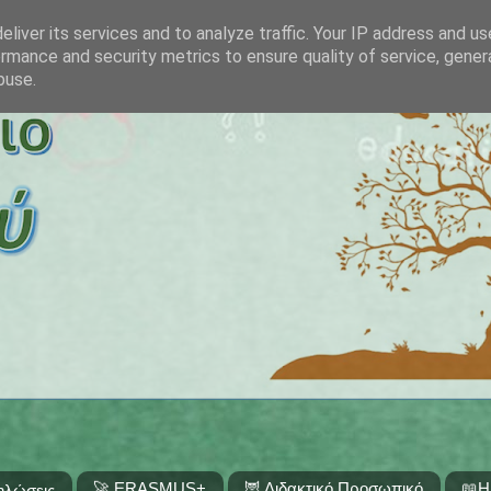
liver its services and to analyze traffic. Your IP address and u
rmance and security metrics to ensure quality of service, gene
buse.
🚀 ERASMUS+
🦉 Διδακτικό Προσωπικό
📖Η
ηλώσεις