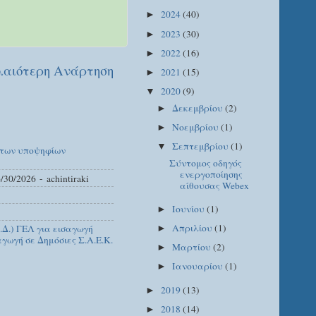
2024
(40)
►
2023
(30)
►
2022
(16)
►
αιότερη Ανάρτηση
2021
(15)
►
2020
(9)
▼
Δεκεμβρίου
(2)
►
Νοεμβρίου
(1)
►
Σεπτεμβρίου
(1)
▼
 των υποψηφίων
Σύντομος οδηγός
ενεργοποίησης
/30/2026
- achintiraki
αίθουσας Webex
Ιουνίου
(1)
►
Απριλίου
(1)
Δ.) ΓΕΛ για εισαγωγή
►
γωγή σε Δημόσιες Σ.Α.Ε.Κ.
Μαρτίου
(2)
►
Ιανουαρίου
(1)
►
2019
(13)
►
2018
(14)
►