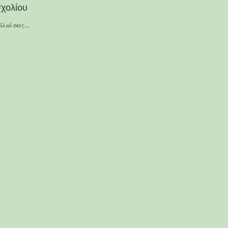
χολίου
λιό σας...