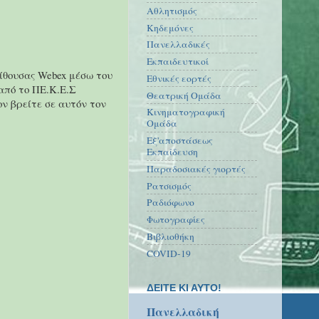
Αθλητισμός
Κηδεμόνες
Πανελλαδικές
Εκπαιδευτικοί
ίθουσας Webex μέσω του
Εθνικές εορτές
από το ΠΕ.Κ.Ε.Σ
Θεατρική Ομάδα
ον βρείτε σε αυτόν τον
Κινηματογραφική
Ομάδα
Εξ'αποστάσεως
Εκπαίδευση
Παραδοσιακές γιορτές
Ρατσισμός
Ραδιόφωνο
Φωτογραφίες
Βιβλιοθήκη
COVID-19
ΔΕΙΤΕ ΚΙ ΑΥΤΟ!
Πανελλαδική