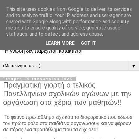
This site uses cookies from Google to deliver its services
and to analyze traffic. Your IP address and user-agent are
shared with Google along with performance and security
metrics to ensure quality of service, generate usage
statistics, and to detect and address abuse.
LEARN MORE
GOT IT
"Η γνώση δεν παρέχεται, κατακτιέται"
▼
Τετάρτη 29 Ιανουαρίου 2025
Πραγματική γιορτή ο τελικός
Πανελληνίων σχολικών αγώνων με την
οργάνωση στα χέρια των μαθητών!!
Το φετινό πρωτάθλημα είχε κάτι το διαφορετικό που έδωσε
τον πρώτο ρόλο στα παιδιά να οργανώσουν και να φέρουν
σε πέρας ένα πρωτάθλημα που τα είχε όλα!