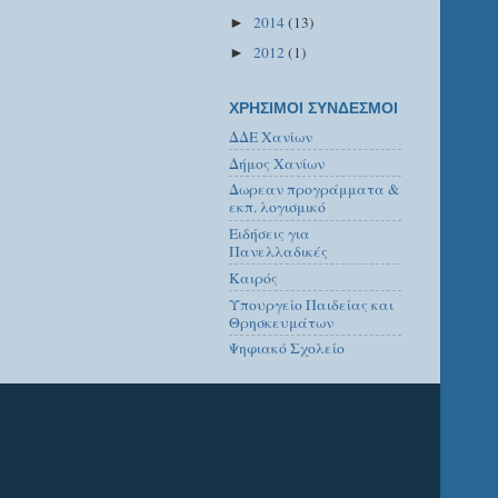
2014
(13)
►
2012
(1)
►
ΧΡΗΣΙΜΟΙ ΣΥΝΔΕΣΜΟΙ
ΔΔΕ Χανίων
Δήμος Χανίων
Δωρεαν προγράμματα &
εκπ. λογισμικό
Ειδήσεις για
Πανελλαδικές
Καιρός
Υπουργείο Παιδείας και
Θρησκευμάτων
Ψηφιακό Σχολείο