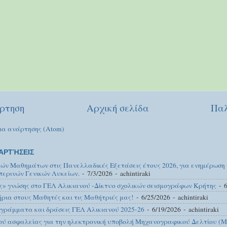
ρτηση
Αρχική σελίδα
Παλ
ια ανάρτησης (Atom)
ΑΡΤΉΣΕΙΣ
κών Μαθημάτων στις Πανελλαδικές Εξετάσεις έτους 2026, για ενημέρωση
περινών Γενικών Λυκείων.
- 7/3/2026
- achintiraki
ς» γνώσης στο ΓΕΛ Αλικιανού -Δίκτυο σχολικών σεισμογράφων Κρήτης
- 6
ια στους Μαθητές και τις Μαθήτριές μας!
- 6/25/2026
- achintiraki
γράμματα και δράσεις ΓΕΛ Αλικιανού 2025-26
- 6/19/2026
- achintiraki
ού ασφαλείας για την ηλεκτρονική υποβολή Μηχανογραφικού Δελτίου (Μ.