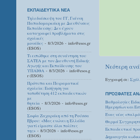
ΕΚΠΑΙΔΕΥΤΙΚΑ ΝΕΑ
Τηλεδιάσκεψη του ΓΓ, Γιάννη
Παπαδομαρκάκη με Διευθύνσεις
Εκπαίδευσης: Δεν έχουν
καταγραφεί προβλήματα στις
σχολικές
μονάδες
- 8/3/2026
- info@esos.gr
(ESOS)
Τι ειπώθηκε στη συνάντηση του
ΣΑΤΕΑ με τον Διευθυντή Ειδικής
Νεότερη ανά
Αγωγής και Εκπαίδευσης του
ΥΠΑΙΘΑ
- 8/3/2026
- info@esos.g
r (ESOS)
Εγγραφή σε:
Σχόλ
Πρότυπα και Πειραματικά
σχολεία: Εισήγηση για
τοποθέτηση 412 εκπαιδευτικών
ΠΡΌΣΦΑΤΕΣ ΑΝ
με
Βαθμολογίες Ειδι
θητεία
- 8/3/2026
- info@esos.gr
Ημερησίων και Εσ
(ESOS)
Ένας νέος «παλμό
Σοφία Ζαχαράκη από τη Ρούσσα
Έβρου: «Μας ενώνει η Ελλάδα
Θερμά Συγχαρητήρ
γιατί είμαστε όλοι πολίτες
Εκπαιδευτικά προ
της»
- 8/3/2026
- info@esos.gr
(ESOS)
Δημιουργία κωδικ