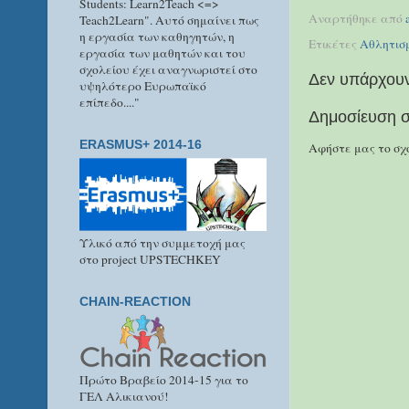
Students: Learn2Teach <=>
Αναρτήθηκε από
Teach2Learn". Αυτό σημαίνει πως
η εργασία των καθηγητών, η
Ετικέτες
Αθλητισ
εργασία των μαθητών και του
σχολείου έχει αναγνωριστεί στο
Δεν υπάρχουν
υψηλότερο Ευρωπαϊκό
επίπεδο...."
Δημοσίευση σ
ERASMUS+ 2014-16
Αφήστε μας το σχό
Υλικό από την συμμετοχή μας
στο project UPSTECHKEY
CHAIN-REACTION
Πρώτο Βραβείο 2014-15 για το
ΓΕΛ Αλικιανού!