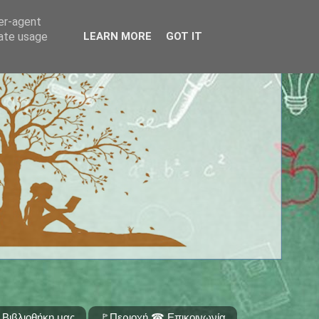
ser-agent
rate usage
LEARN MORE
GOT IT
 Βιβλιοθήκη μας
🚩Περιοχή ☎ Επικοινωνία