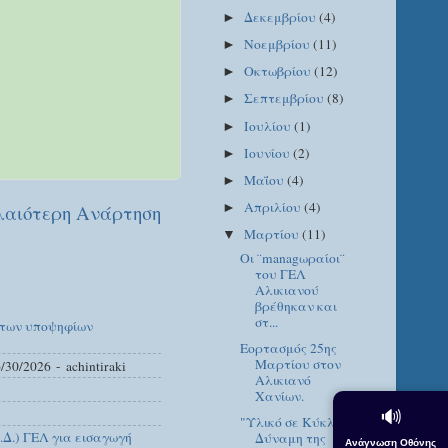
Δεκεμβρίου
(4)
►
Νοεμβρίου
(11)
►
Οκτωβρίου
(12)
►
Σεπτεμβρίου
(8)
►
Ιουλίου
(1)
►
Ιουνίου
(2)
►
Μαΐου
(4)
►
Απριλίου
(4)
►
αιότερη Ανάρτηση
Μαρτίου
(11)
▼
Οι ¨managωραίοι¨
του ΓΕΛ
Αλικιανού
βρέθηκαν και
στ...
 των υποψηφίων
Εορτασμός 25ης
Μαρτίου στον
/30/2026
- achintiraki
Αλικιανό
Χανίων.
🔊
"Υλικό σε Κύκλο: Η
Δ.) ΓΕΛ για εισαγωγή
Δύναμη της
Ανάγνωση Οθόνης