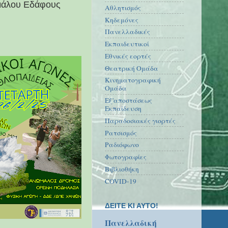
ωμάλου Εδάφους
Αθλητισμός
Κηδεμόνες
Πανελλαδικές
Εκπαιδευτικοί
Εθνικές εορτές
Θεατρική Ομάδα
Κινηματογραφική
Ομάδα
Εξ'αποστάσεως
Εκπαίδευση
Παραδοσιακές γιορτές
Ρατσισμός
Ραδιόφωνο
Φωτογραφίες
Βιβλιοθήκη
COVID-19
ΔΕΙΤΕ ΚΙ ΑΥΤΟ!
Πανελλαδική