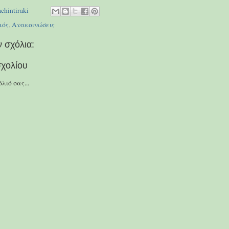
achintiraki
μός
,
Ανακοινώσεις
 σχόλια:
χολίου
λιό σας...