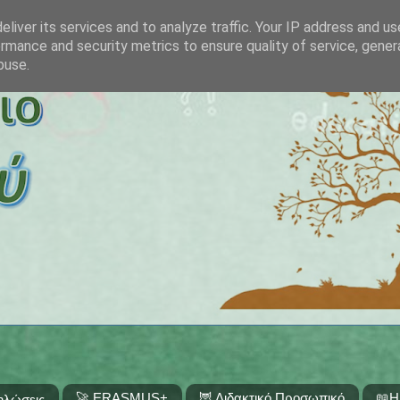
liver its services and to analyze traffic. Your IP address and u
rmance and security metrics to ensure quality of service, gene
buse.
🚀 ERASMUS+
🦉 Διδακτικό Προσωπικό
📖Η
ηλώσεις