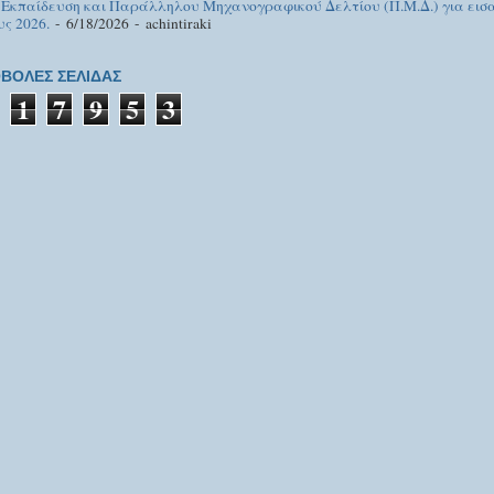
 Εκπαίδευση και Παράλληλου Μηχανογραφικού Δελτίου (Π.Μ.Δ.) για εισα
υς 2026.
- 6/18/2026
- achintiraki
ΒΟΛΕΣ ΣΕΛΙΔΑΣ
1
7
9
5
3