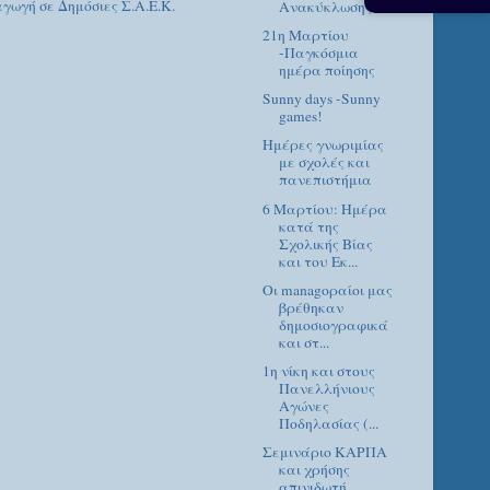
γωγή σε Δημόσιες Σ.Α.Ε.Κ.
Ανακύκλωσης"
21η Μαρτίου
-Παγκόσμια
ημέρα ποίησης
Sunny days -Sunny
games!
Ημέρες γνωριμίας
με σχολές και
πανεπιστήμια
6 Μαρτίου: Ημέρα
κατά της
Σχολικής Βίας
και του Εκ...
Οι managοραίοι μας
βρέθηκαν
δημοσιογραφικά
και στ...
1η νίκη και στους
Πανελλήνιους
Αγώνες
Ποδηλασίας (...
Σεμινάριο ΚΑΡΠΑ
και χρήσης
απινιδωτή