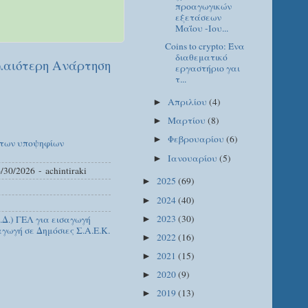
προαγωγικών
εξετάσεων
Μαΐου -Ιου...
Coins to crypto: Ένα
διαθεματικό
αιότερη Ανάρτηση
εργαστήριο γαι
τ...
Απριλίου
(4)
►
Μαρτίου
(8)
►
Φεβρουαρίου
(6)
►
 των υποψηφίων
Ιανουαρίου
(5)
►
/30/2026
- achintiraki
2025
(69)
►
2024
(40)
►
2023
(30)
Δ.) ΓΕΛ για εισαγωγή
►
γωγή σε Δημόσιες Σ.Α.Ε.Κ.
2022
(16)
►
2021
(15)
►
2020
(9)
►
2019
(13)
►