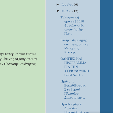
Ιουνίου
(6)
►
Μαΐου
(12)
▼
Τηλεφωνική
γραμμή 1550
ψυχολογικής
υποστήριξης
Παν...
Εκδήλωση μνήμης
και τιμής για τη
Μάχη της
Κρήτης.
ην ιστορία του τόπου
θρώπινης αξιοπρέπειας.
ΟΔΗΓΙΕΣ ΚΑΙ
ΠΡΟΓΡΑΜΜΑ
αντίστασης, ενότητας
ΓΙΑ ΤΗΝ
ΥΓΕΙΟΝΟΜΙΚΗ
ΕΞΕΤΑΣΗ ...
Πρότυπο
Εγκαθίδρυσης
Σταθερού
Πλαισίου
Διαχείρισης...
Πρόσκληση σε
Δημόσια
Παρουσίαση και