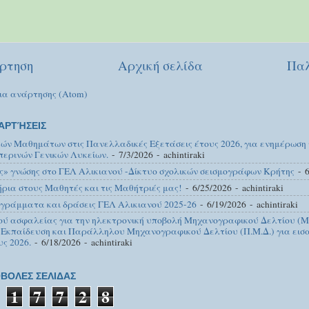
ρτηση
Αρχική σελίδα
Παλ
ια ανάρτησης (Atom)
ΑΡΤΉΣΕΙΣ
κών Μαθημάτων στις Πανελλαδικές Εξετάσεις έτους 2026, για ενημέρωση
περινών Γενικών Λυκείων.
- 7/3/2026
- achintiraki
ς» γνώσης στο ΓΕΛ Αλικιανού -Δίκτυο σχολικών σεισμογράφων Κρήτης
- 6
ια στους Μαθητές και τις Μαθήτριές μας!
- 6/25/2026
- achintiraki
γράμματα και δράσεις ΓΕΛ Αλικιανού 2025-26
- 6/19/2026
- achintiraki
ού ασφαλείας για την ηλεκτρονική υποβολή Μηχανογραφικού Δελτίου (Μ.
 Εκπαίδευση και Παράλληλου Μηχανογραφικού Δελτίου (Π.Μ.Δ.) για εισα
υς 2026.
- 6/18/2026
- achintiraki
ΒΟΛΕΣ ΣΕΛΙΔΑΣ
1
7
7
2
8