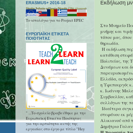
Εκδήλωση μνή
ERASMUS+ 2016-18
Το ιστολόγιο για το Project EPEC
Στο Μνημείο Πε
μνήμης και τιμή
ΕΥΡΩΠΑΪΚΗ ΕΤΙΚΕΤΑ
τόπου μας, όπου
ΠΟΙΟΤΗΤΑΣ
θηριωδία.
Η εκδήλωση περ
κατάθεση στεφά
Πολιτείας, της 
Δυνάμεων και δ
παρευρισκομένω
Ελλάδα, εκπρόσ
η Υφυπουργός κ
κ. Ιωάννης Μαλ
Συμβουλίου, κα
συλλόγων της π
Ιδιαίτερα συγκι
" ...Το σχολείο βραβεύθηκε με την
στεφάνου εκ μέρ
Ευρωπαϊκή Ετικέτα Ποιότητας
Αλικιανού από τ
για την αρτιότητα αυτής της
Δημήτριο Γαλαν
εργασίας στο έργο με τίτλο "Hey
Η παρουσία το