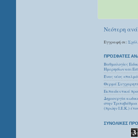
Νεότερη ανά
Εγγραφή σε:
Σχόλ
ΠΡΌΣΦΑΤΕΣ ΑΝ
Βαθμολογίες Ειδι
Ημερησίων και Εσ
Ένας νέος «παλμό
Θερμά Συγχαρητήρ
Εκπαιδευτικά προ
Δημιουργία κωδικ
στην Τριτοβάθμια
(πρώην Ι.Ε.Κ.) έτο
ΣΥΝΟΛΙΚΕΣ ΠΡΟ
3