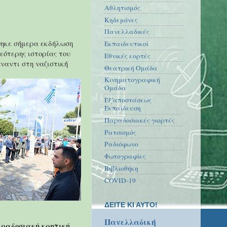
Αθλητισμός
Κηδεμόνες
Πανελλαδικές
θηκε σήμερα εκδήλωση
Εκπαιδευτικοί
νεότερης ιστορίας του
Εθνικές εορτές
ναντι στη ναζιστική
Θεατρική Ομάδα
Κινηματογραφική
Ομάδα
Εξ'αποστάσεως
Εκπαίδευση
Παραδοσιακές γιορτές
Ρατσισμός
Ραδιόφωνο
Φωτογραφίες
Βιβλιοθήκη
COVID-19
ΔΕΙΤΕ ΚΙ ΑΥΤΟ!
Πανελλαδική
αραδοσιακή κρητική