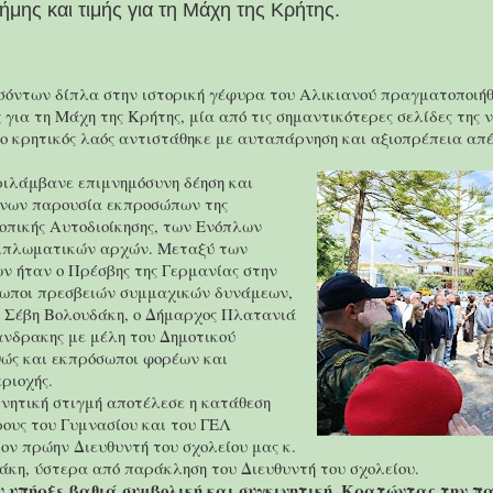
μης και τιμής για τη Μάχη της Κρήτης.
σόντων δίπλα στην ιστορική γέφυρα του Αλικιανού πραγματοποιή
ς για τη Μάχη της Κρήτης, μία από τις σημαντικότερες σελίδες της 
 ο κρητικός λαός αντιστάθηκε με αυταπάρνηση και αξιοπρέπεια απέ
ιλάμβανε επιμνημόσυνη δέηση και
νων παρουσία εκπροσώπων της
Τοπικής Αυτοδιοίκησης, των Ενόπλων
ιπλωματικών αρχών. Μεταξύ των
ν ήταν ο Πρέσβης της Γερμανίας στην
ωποι πρεσβειών συμμαχικών δυνάμεων,
. Σέβη Βολουδάκη, ο Δήμαρχος Πλατανιά
ανδρακης με μέλη του Δημοτικού
θώς και εκπρόσωποι φορέων και
εριοχής.
νητική στιγμή αποτέλεσε η κατάθεση
ους του Γυμνασίου και του ΓΕΛ
ον πρώην Διευθυντή του σχολείου μας κ.
άκη, ύστερα από παράκληση του Διευθυντή του σχολείου.
υ υπήρξε βαθιά συμβολική και συγκινητική. Κρατώντας την π