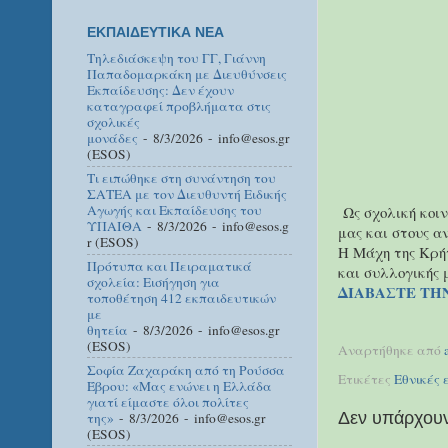
ΕΚΠΑΙΔΕΥΤΙΚΑ ΝΕΑ
Τηλεδιάσκεψη του ΓΓ, Γιάννη
Παπαδομαρκάκη με Διευθύνσεις
Εκπαίδευσης: Δεν έχουν
καταγραφεί προβλήματα στις
σχολικές
μονάδες
- 8/3/2026
- info@esos.gr
(ESOS)
Τι ειπώθηκε στη συνάντηση του
ΣΑΤΕΑ με τον Διευθυντή Ειδικής
Αγωγής και Εκπαίδευσης του
Ως σχολική κοιν
ΥΠΑΙΘΑ
- 8/3/2026
- info@esos.g
μας και στους α
r (ESOS)
Η Μάχη της Κρήτ
Πρότυπα και Πειραματικά
και συλλογικής 
σχολεία: Εισήγηση για
ΔΙΑΒΑΣΤΕ ΤΗ
τοποθέτηση 412 εκπαιδευτικών
με
θητεία
- 8/3/2026
- info@esos.gr
(ESOS)
Αναρτήθηκε από
Σοφία Ζαχαράκη από τη Ρούσσα
Ετικέτες
Εθνικές 
Έβρου: «Μας ενώνει η Ελλάδα
γιατί είμαστε όλοι πολίτες
Δεν υπάρχουν
της»
- 8/3/2026
- info@esos.gr
(ESOS)