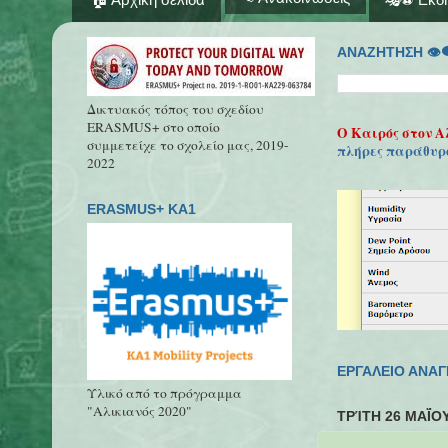
ΑΝΑΖΗΤΗΣΗ 👁‍
Δικτυακός τόπος του σχεδίου
ERASMUS+ στο οποίο
Ο Καιρός στον Α
συμμετείχε το σχολείο μας, 2019-
πλήρες παράθυρ
2022
ERASMUS+ KA1
ΕΡΓΑΛΕΙΟ ΑΝΑ
Υλικό από το πρόγραμμα
"Αλικιανός 2020"
ΤΡΊΤΗ 26 ΜΑΪ́ΟΥ 