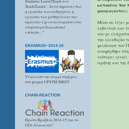
Students: Learn2Teach <=>
κατσούνα που π
Teach2Learn". Αυτό σημαίνει πως
μονολογώντας:
η εργασία των καθηγητών, η
εργασία των μαθητών και του
σχολείου έχει αναγνωριστεί στο
Μέσα σε λίγες μ
υψηλότερο Ευρωπαϊκό
λεβεντιάς και τ
επίπεδο...."
που με ελάχιστ
την ελευθερία τ
φιλόλογος του Γ
ERASMUS+ 2014-16
αναφέρθηκε στη 
νεότερες γενιές 
ειρήνης και της
Υλικό από την συμμετοχή μας
στο project UPSTECHKEY
CHAIN-REACTION
Πρώτο Βραβείο 2014-15 για το
ΓΕΛ Αλικιανού!