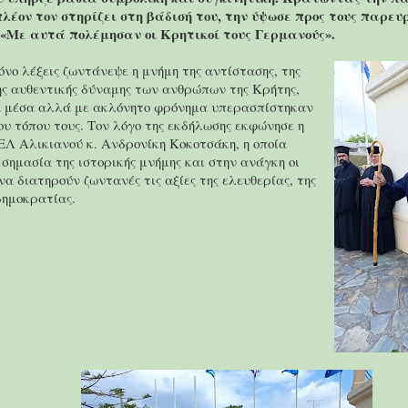
λέον τον στηρίζει στη βάδισή του, την ύψωσε προς τους παρευ
 «Με αυτά πολέμησαν οι Κρητικοί τους Γερμανούς».
όνο λέξεις ζωντάνεψε η μνήμη της αντίστασης, της
ης αυθεντικής δύναμης των ανθρώπων της Κρήτης,
α μέσα αλλά με ακλόνητο φρόνημα υπερασπίστηκαν
ου τόπου τους. Τον λόγο της εκδήλωσης εκφώνησε η
ΕΛ Αλικιανού κ. Ανδρονίκη Κοκοτσάκη, η οποία
σημασία της ιστορικής μνήμης και στην ανάγκη οι
να διατηρούν ζωντανές τις αξίες της ελευθερίας, της
 δημοκρατίας.