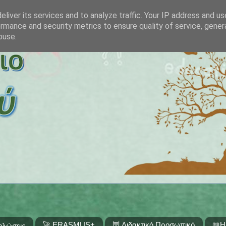
liver its services and to analyze traffic. Your IP address and u
rmance and security metrics to ensure quality of service, gene
buse.
🚀 ERASMUS+
🦉 Διδακτικό Προσωπικό
📖Η
ηλώσεις