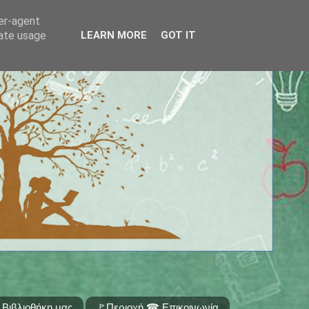
ser-agent
rate usage
LEARN MORE
GOT IT
 Βιβλιοθήκη μας
🚩Περιοχή ☎ Επικοινωνία