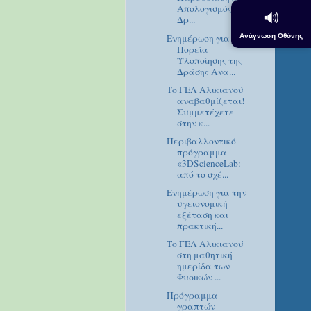
Απολογισμός
🔊
Δρ...
Ανάγνωση Οθόνης
Ενημέρωση για την
Πορεία
Υλοποίησης της
Δράσης Ανα...
Το ΓΕΛ Αλικιανού
αναβαθμίζεται!
Συμμετέχετε
στην κ...
Περιβαλλοντικό
πρόγραμμα
«3DScienceLab:
από το σχέ...
Ενημέρωση για την
υγειονομική
εξέταση και
πρακτική...
Το ΓΕΛ Αλικιανού
στη μαθητική
ημερίδα των
Φυσικών ...
Πρόγραμμα
γραπτών