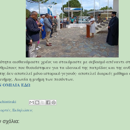
ότητα αισθανόμαστε χρέος να στεκόμαστε με σεβασμό απέναντι στ
νθρώπους που θυσιάστηκαν για τα ιδανικά της πατρίδας και της αν
ης δεν αποτελεί μόνο ιστορικό γεγονός· αποτελεί διαρκές μάθημα 
μνήμης. Αιωνία η μνήμη των πεσόντων.
Ν ΟΜΙΛΙΑ ΕΔΩ
achintiraki
εορτές
,
Εκδηλώσεις
 σχόλια: