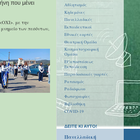
ρήνη που μένει
Αθλητισμός
Κηδεμόνες
Πανελλαδικές
<ΟΧΙ>. με την
Εκπαιδευτικοί
ο μνημείο των πεσόντων,
Εθνικές εορτές
Θεατρική Ομάδα
Κινηματογραφική
Ομάδα
Εξ'αποστάσεως
Εκπαίδευση
Παραδοσιακές γιορτές
Ρατσισμός
Ραδιόφωνο
Φωτογραφίες
Βιβλιοθήκη
COVID-19
ΔΕΙΤΕ ΚΙ ΑΥΤΟ!
Πανελλαδική