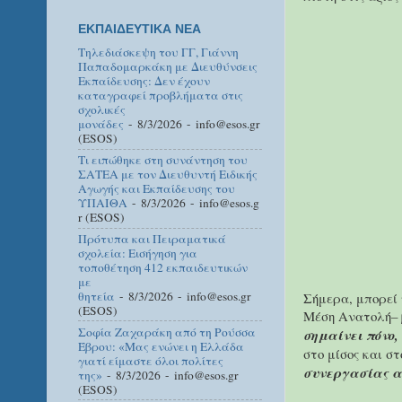
ΕΚΠΑΙΔΕΥΤΙΚΑ ΝΕΑ
Τηλεδιάσκεψη του ΓΓ, Γιάννη
Παπαδομαρκάκη με Διευθύνσεις
Εκπαίδευσης: Δεν έχουν
καταγραφεί προβλήματα στις
σχολικές
μονάδες
- 8/3/2026
- info@esos.gr
(ESOS)
Τι ειπώθηκε στη συνάντηση του
ΣΑΤΕΑ με τον Διευθυντή Ειδικής
Αγωγής και Εκπαίδευσης του
ΥΠΑΙΘΑ
- 8/3/2026
- info@esos.g
r (ESOS)
Πρότυπα και Πειραματικά
σχολεία: Εισήγηση για
τοποθέτηση 412 εκπαιδευτικών
με
θητεία
- 8/3/2026
- info@esos.gr
Σήμερα, μπορεί 
(ESOS)
Μέση Ανατολή– β
Σοφία Ζαχαράκη από τη Ρούσσα
σημαίνει πόνο,
Έβρου: «Μας ενώνει η Ελλάδα
στο μίσος και σ
γιατί είμαστε όλοι πολίτες
συνεργασίας α
της»
- 8/3/2026
- info@esos.gr
(ESOS)