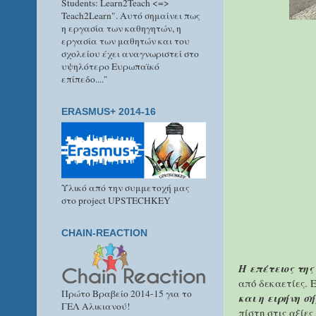
Students: Learn2Teach <=>
Teach2Learn". Αυτό σημαίνει πως
η εργασία των καθηγητών, η
εργασία των μαθητών και του
σχολείου έχει αναγνωριστεί στο
υψηλότερο Ευρωπαϊκό
επίπεδο...."
ERASMUS+ 2014-16
Υλικό από την συμμετοχή μας
στο project UPSTECHKEY
CHAIN-REACTION
Η επέτειος της
από δεκαετίες. 
Πρώτο Βραβείο 2014-15 για το
και η ειρήνη σ
ΓΕΛ Αλικιανού!
πίστη στις αξίε