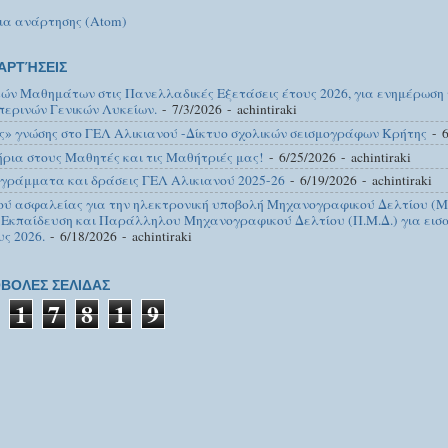
ια ανάρτησης (Atom)
ΑΡΤΉΣΕΙΣ
κών Μαθημάτων στις Πανελλαδικές Εξετάσεις έτους 2026, για ενημέρωση
περινών Γενικών Λυκείων.
- 7/3/2026
- achintiraki
ς» γνώσης στο ΓΕΛ Αλικιανού -Δίκτυο σχολικών σεισμογράφων Κρήτης
- 6
ια στους Μαθητές και τις Μαθήτριές μας!
- 6/25/2026
- achintiraki
γράμματα και δράσεις ΓΕΛ Αλικιανού 2025-26
- 6/19/2026
- achintiraki
ού ασφαλείας για την ηλεκτρονική υποβολή Μηχανογραφικού Δελτίου (Μ.
 Εκπαίδευση και Παράλληλου Μηχανογραφικού Δελτίου (Π.Μ.Δ.) για εισα
υς 2026.
- 6/18/2026
- achintiraki
ΒΟΛΕΣ ΣΕΛΙΔΑΣ
1
7
8
1
9