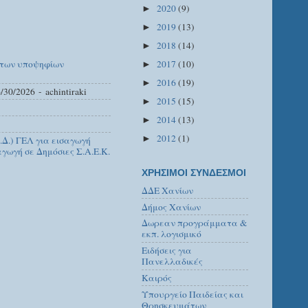
2020
(9)
►
2019
(13)
►
2018
(14)
►
2017
(10)
 των υποψηφίων
►
2016
(19)
►
/30/2026
- achintiraki
2015
(15)
►
2014
(13)
►
2012
(1)
►
Δ.) ΓΕΛ για εισαγωγή
γωγή σε Δημόσιες Σ.Α.Ε.Κ.
ΧΡΗΣΙΜΟΙ ΣΥΝΔΕΣΜΟΙ
ΔΔΕ Χανίων
Δήμος Χανίων
Δωρεαν προγράμματα &
εκπ. λογισμικό
Ειδήσεις για
Πανελλαδικές
Καιρός
Υπουργείο Παιδείας και
Θρησκευμάτων