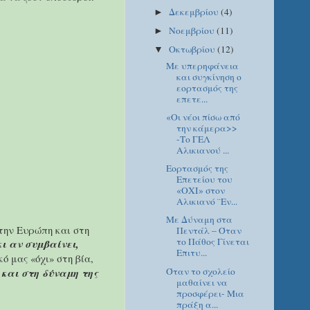
Δεκεμβρίου
(4)
►
Νοεμβρίου
(11)
►
Οκτωβρίου
(12)
▼
Με υπερηφάνεια
και συγκίνηση ο
εορτασμός της
επετε...
«Οι νέοι πίσω από
την κάμερα>>
-Το ΓΕΛ
Αλικιανού ...
Εορτασμός της
Επετείου του
«ΟΧΙ» στον
Αλικιανό ¨Εν...
Με Δύναμη στα
στην Ευρώπη και στη
Πεντάλ – Όταν
το Πάθος Γίνεται
κι αν συμβαίνει,
Επιτυ...
ό μας «όχι» στη βία,
Όταν το σχολείο
 και στη δύναμη της
μαθαίνει να
προσφέρει- Μια
πράξη α...