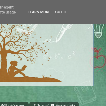
ser-agent
rate usage
LEARN MORE
GOT IT
 Βιβλιοθήκη μας
🚩Περιοχή ☎ Επικοινωνία