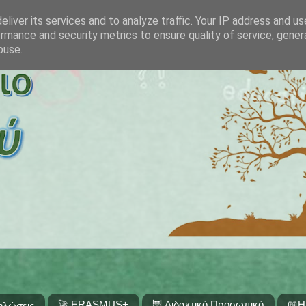
liver its services and to analyze traffic. Your IP address and u
rmance and security metrics to ensure quality of service, gene
buse.
🚀 ERASMUS+
🦉 Διδακτικό Προσωπικό
📖Η
ηλώσεις