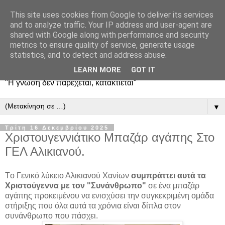
This site uses cookies from Google to deliver its services
and to analyze traffic. Your IP address and user-agent are
shared with Google along with performance and security
metrics to ensure quality of service, generate usage
statistics, and to detect and address abuse.
LEARN MORE
GOT IT
"Η γνώση δεν παρέχεται, κατακτιέται"
▼
Τρίτη 16 Δεκεμβρίου 2025
Χριστουγεννιάτικο Μπαζάρ αγάπης Στο
ΓΕΛ Αλικιανού.
Tο Γενικό λύκειο Αλικιανού Χανίων
συμπράττει αυτά τα
Χριστούγεννα με τον "Συνάνθρωπο"
σε ένα μπαζάρ
αγάπης προκειμένου να ενισχύσει την συγκεκριμένη ομάδα
στήριξης που όλα αυτά τα χρόνια είναι δίπλα στον
συνάνθρωπο που πάσχει.