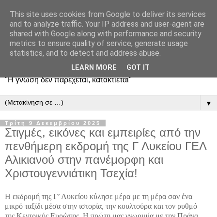
This site uses cookies from Google to deliver its services
and to analyze traffic. Your IP address and user-agent are
shared with Google along with performance and security
metrics to ensure quality of service, generate usage
statistics, and to detect and address abuse.
LEARN MORE
GOT IT
"Η γνώση δεν παρέχεται, κατακτιέται"
▼
Τρίτη 9 Δεκεμβρίου 2025
Στιγμές, εικόνες και εμπειρίες από την
πενθήμερη εκδρομή της Γ Λυκείου ΓΕΛ
Αλικιανού στην πανέμορφη και
Χριστουγεννιάτικη Τσεχία!
Η εκδρομή της Γ’ Λυκείου κύλησε μέρα με τη μέρα σαν ένα
μικρό ταξίδι μέσα στην ιστορία, την κουλτούρα και τον ρυθμό
της Κεντρικής Ευρώπης. Η πρώτη μας γνωριμία με την Πράγα