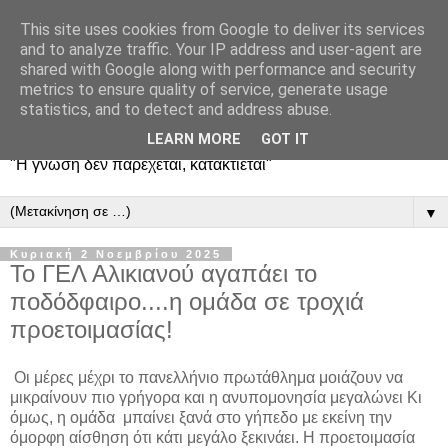
This site uses cookies from Google to deliver its services
and to analyze traffic. Your IP address and user-agent are
shared with Google along with performance and security
metrics to ensure quality of service, generate usage
statistics, and to detect and address abuse.
LEARN MORE
GOT IT
"Η γνώση δεν παρέχεται, κατακτιέται"
▼
Κυριακή 2 Νοεμβρίου 2025
Το ΓΕΛ Αλικιανού αγαπάει το
ποδόδφαιρο....η ομάδα σε τροχιά
προετοιμασίας!
Οι μέρες μέχρι το πανελλήνιο πρωτάθλημα μοιάζουν να
μικραίνουν πιο γρήγορα και η ανυπομονησία μεγαλώνει Κι
όμως, η ομάδα μπαίνει ξανά στο γήπεδο με εκείνη την
όμορφη αίσθηση ότι κάτι μεγάλο ξεκινάει. Η προετοιμασία