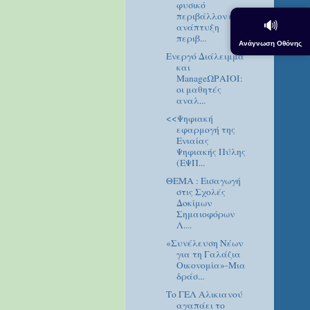
φυσικό
περιβάλλον και
🔊
ανάπτυξη
περιβ...
Ανάγνωση Οθόνης
Ενεργό Διάλειμμα
και
ManageΩΡΑΙΟΙ:
οι μαθητές
αναλ...
<<Ψηφιακή
εφαρμογή της
Ενιαίας
Ψηφιακής Πύλης
(ΕΨΠ...
ΘΕΜΑ : Εισαγωγή
στις Σχολές
Δοκίμων
Σημαιοφόρων
Λ....
«Συνέλευση Νέων
για τη Γαλάζια
Οικονομία»-Μια
δράσ...
Το ΓΕΛ Αλικιανού
αγαπάει το