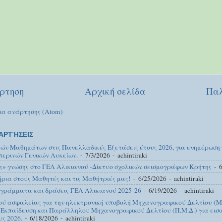
ρτηση
Αρχική σελίδα
Παλ
ια ανάρτησης (Atom)
ΑΡΤΉΣΕΙΣ
κών Μαθημάτων στις Πανελλαδικές Εξετάσεις έτους 2026, για ενημέρωση
περινών Γενικών Λυκείων.
- 7/3/2026
- achintiraki
ς» γνώσης στο ΓΕΛ Αλικιανού -Δίκτυο σχολικών σεισμογράφων Κρήτης
- 6
ια στους Μαθητές και τις Μαθήτριές μας!
- 6/25/2026
- achintiraki
γράμματα και δράσεις ΓΕΛ Αλικιανού 2025-26
- 6/19/2026
- achintiraki
ού ασφαλείας για την ηλεκτρονική υποβολή Μηχανογραφικού Δελτίου (Μ.
 Εκπαίδευση και Παράλληλου Μηχανογραφικού Δελτίου (Π.Μ.Δ.) για εισα
υς 2026.
- 6/18/2026
- achintiraki