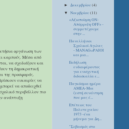
Δεκεμβρίου
(4)
►
Νοεμβρίου
(11)
▼
«Αξιοποίηση ON-
Απόρριψη OFF» -
συμμετέχουμε
στην ...
Πανελλήνιοι
Σχολικοί Αγώνες
- MANAGωΡΑΙΟΙ
 ετήσια οργάνωση των
και μια...
ει καρπούς. Μέσα από
Εκδήλωση
ται, να σχεδιάζουν και
ενδιαφέροντος
ύουν τη δημοκρατική
για ενισχυτική
αι της προσφοράς.
διδασκαλία ε...
βρίσκουν ευκαιρίες να
Παγκόσμια ημέρα
 μπορεί να αποδειχθεί
ΑΜΕΑ-Μια
 σχολικό περιβάλλον πιο
ζεστή συνάντηση
ην ανάπτυξη
που μας έ...
Επέτειος του
Πολυτεχνείου
1973 -ένα
μήνυμα για Δη...
"Σεβασμός στο