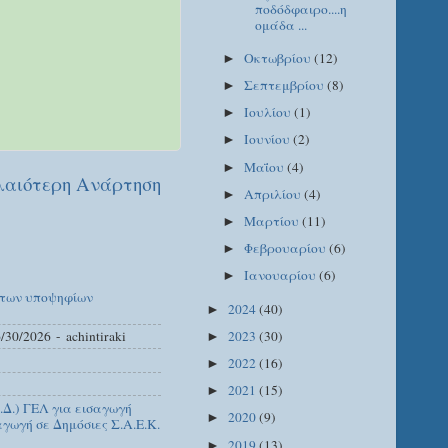
ποδόδφαιρο....η
ομάδα ...
Οκτωβρίου
(12)
►
Σεπτεμβρίου
(8)
►
Ιουλίου
(1)
►
Ιουνίου
(2)
►
Μαΐου
(4)
►
αιότερη Ανάρτηση
Απριλίου
(4)
►
Μαρτίου
(11)
►
Φεβρουαρίου
(6)
►
Ιανουαρίου
(6)
►
 των υποψηφίων
2024
(40)
►
2023
(30)
/30/2026
- achintiraki
►
2022
(16)
►
2021
(15)
►
Δ.) ΓΕΛ για εισαγωγή
2020
(9)
►
γωγή σε Δημόσιες Σ.Α.Ε.Κ.
2019
(13)
►