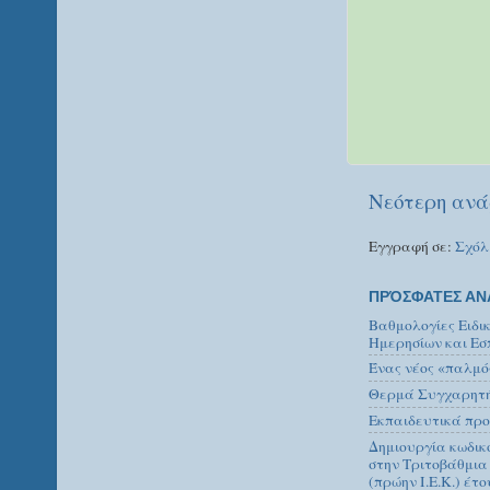
Νεότερη ανά
Εγγραφή σε:
Σχόλ
ΠΡΌΣΦΑΤΕΣ ΑΝ
Βαθμολογίες Ειδι
Ημερησίων και Εσ
Ένας νέος «παλμό
Θερμά Συγχαρητήρ
Εκπαιδευτικά προ
Δημιουργία κωδικ
στην Τριτοβάθμια
(πρώην Ι.Ε.Κ.) έτο