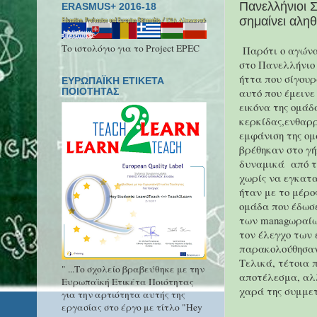
Πανελλήνιοι 
ERASMUS+ 2016-18
σημαίνει αληθ
Το ιστολόγιο για το Project EPEC
Παρότι ο αγώνα
στο Πανελλήνιο
ήττα που σίγουρ
ΕΥΡΩΠΑΪΚΗ ΕΤΙΚΕΤΑ
αυτό που έμεινε
ΠΟΙΟΤΗΤΑΣ
εικόνα της ομάδ
κερκίδας,ενθαρρ
εμφάνιση της ο
βρέθηκαν στο γή
δυναμικά από τ
χωρίς να εγκατ
ήταν με το μέρο
ομάδα που έδωσε
των managωραίων
τον έλεγχο των 
παρακολούθησαν 
Τελικά, τέτοια 
" ...Το σχολείο βραβεύθηκε με την
αποτέλεσμα, αλλ
Ευρωπαϊκή Ετικέτα Ποιότητας
χαρά της συμμετ
για την αρτιότητα αυτής της
εργασίας στο έργο με τίτλο "Hey