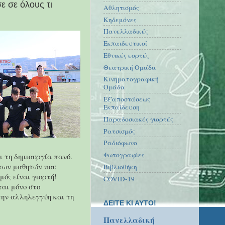
ε σε όλους τι
Αθλητισμός
Κηδεμόνες
Πανελλαδικές
Εκπαιδευτικοί
Εθνικές εορτές
Θεατρική Ομάδα
Κινηματογραφική
Ομάδα
Εξ'αποστάσεως
Εκπαίδευση
Παραδοσιακές γιορτές
Ρατσισμός
Ραδιόφωνο
Φωτογραφίες
 τη δημιουργία πανό.
 των μαθητών που
Βιβλιοθήκη
ός είναι γιορτή!
COVID-19
ται μόνο στο
την αλληλεγγύη και τη
ΔΕΙΤΕ ΚΙ ΑΥΤΟ!
Πανελλαδική