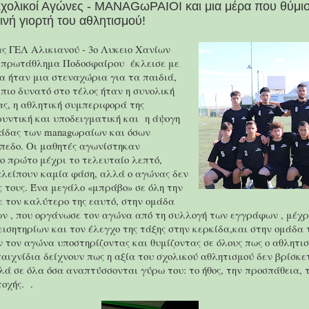
Σχολικοί Αγώνες - MANAGωΡΑΙΟΙ και μια μέρα που θύμισ
ινή γιορτή του αθλητισμού!
ς ΓΕΛ Αλικιανού - 3ο Λυκειο Χανίων
 πρωτάθλημα Ποδοσφαίρου έκλεισε με
α ήταν μια στεναχώρια για τα παιδιά,
 πιο δυνατό στο τέλος ήταν η συνολική
ας, η αθλητική συμπεριφορά της
υντική και υποδειγματική και η άψογη
μάδας των managωραίων και όσων
πεδο. Οι μαθητές αγωνίστηκαν
ο πρώτο μέχρι το τελευταίο λεπτό,
αλείπουν καμία φάση, αλλά ο αγώνας δεν
ς τους. Ένα μεγάλο «μπράβο» σε όλη την
 τον καλύτερο της εαυτό, στην ομάδα
 , που οργάνωσε τον αγώνα από τη συλλογή των εγγράφων , μέχρι
εισητηρίων και τον έλεγχο της τάξης στην κερκίδα,και στην ομάδα
τον αγώνα υποστηρίζοντας και θυμίζοντας σε όλους πως ο αθλητισμ
παιχνίδια δείχνουν πως η αξία του σχολικού αθλητισμού δεν βρίσκε
ά σε όλα όσα αναπτύσσονται γύρω του: το ήθος, την προσπάθεια, 
οχής. .