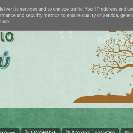
liver its services and to analyze traffic. Your IP address and u
rmance and security metrics to ensure quality of service, gene
buse.
🚀 ERASMUS+
🦉 Διδακτικό Προσωπικό
📖Η
ηλώσεις