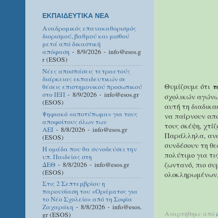
ΕΚΠΑΙΔΕΥΤΙΚΑ ΝΕΑ
Αναδρομικός επανακαθορισμός
διορισμού, βαθμού και μισθού
μετά από δικαστική
απόφαση
- 8/9/2026
- info@esos.g
r (ESOS)
Νέες αποσπάσεις τετραετούς
διάρκειας εκπαιδευτικών σε
Θυμίζουμε ότι
τ
θέσεις επιστημονικού προσωπικού
στο ΙΕΠ
- 8/9/2026
- info@esos.gr
σχολικών αγώνω
(ESOS)
αυτή τη διαδικα
Ψηφιακό «αποτύπωμα» για τους
να παίρνουν απο
αποφοίτους όλων των
τους σκέψη, χτί
ΑΕΙ
- 8/8/2026
- info@esos.gr
Παράλληλα, ανοί
(ESOS)
συνδέσουν τη θε
Η ομάδα που θα συνοδεύσει την
πολύτιμο για τι
υπ. Παιδείας στη
ζωντανό, πιο συ
ΔΕΘ
- 8/8/2026
- info@esos.gr
(ESOS)
ολοκληρωμένων,
Στις 2 Σεπτεμβρίου η
παρουσίαση του «Οράματος για
το Νέο Σχολείο» από τη Σοφία
Ζαχαράκη
- 8/8/2026
- info@esos.
Αναρτήθηκε από
gr (ESOS)