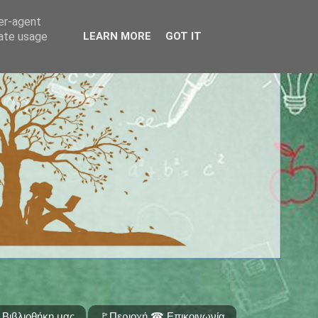
ser-agent
rate usage
LEARN MORE
GOT IT
 Βιβλιοθήκη μας
🚩Περιοχή ☎ Επικοινωνία