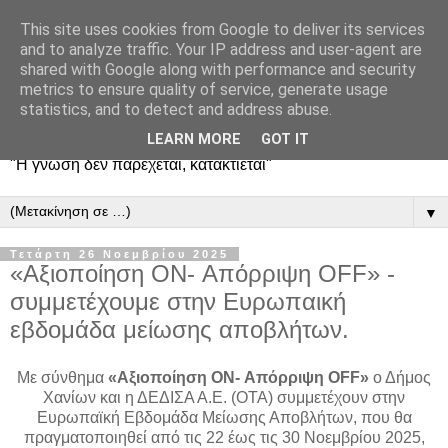
This site uses cookies from Google to deliver its services
and to analyze traffic. Your IP address and user-agent are
shared with Google along with performance and security
metrics to ensure quality of service, generate usage
statistics, and to detect and address abuse.
LEARN MORE
GOT IT
"Η γνώση δεν παρέχεται, κατακτιέται"
▼
Τετάρτη 26 Νοεμβρίου 2025
«Αξιοποίηση ON- Απόρριψη OFF» -
συμμετέχουμε στην Ευρωπαική
εβδομάδα μείωσης αποβλήτων.
Με σύνθημα
«Αξιοποίηση ON- Απόρριψη OFF»
ο Δήμος
Χανίων και η ΔΕΔΙΣΑ Α.Ε. (ΟΤΑ) συμμετέχουν στην
Ευρωπαϊκή Εβδομάδα Μείωσης Αποβλήτων, που θα
πραγματοποιηθεί από τις 22 έως τις 30 Νοεμβρίου 2025,