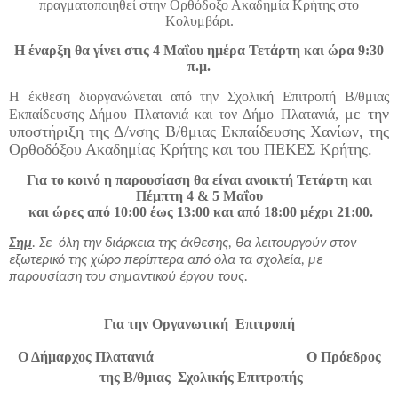
πραγματοποιηθεί στην Ορθόδοξο Ακαδημία Κρήτης στο
Κολυμβάρι.
Η έναρξη θα γίνει στις 4 Μαΐου ημέρα Τετάρτη και ώρα 9:30
π.μ.
Η έκθεση διοργανώνεται από την Σχολική Επιτροπή Β/θμιας
με την
Εκπαίδευσης Δήμου Πλατανιά και τον Δήμο Πλατανιά,
υποστήριξη της Δ/νσης Β/θμιας Εκπαίδευσης Χανίων, της
Ορθοδόξου Ακαδημίας Κρήτης και τ
o
υ ΠΕΚΕΣ Κρήτης.
Για το κοινό η παρουσίαση θα είναι ανοικτή Τετάρτη και
Πέμπτη 4 & 5 Μαΐου
και ώρες από 10:00 έως 13:00 και από 18:00 μέχρι 21:00.
Σημ
. Σε όλη την διάρκεια της έκθεσης, θα λειτουργούν στον
εξωτερικό της χώρο περίπτερα
από όλα τα σχολεία, με
παρουσίαση του σημαντικού έργου τους.
Για την Οργανωτική Επιτροπή
Ο Δήμαρχος Πλατανιά Ο Πρόεδρος
της Β/θμιας Σχολικής Επιτροπής