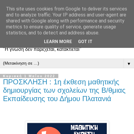
This site uses cookies from Google to deliver its services
and to analyze traffic. Your IP address and user-agent are
shared with Google along with performance and security
metrics to ensure quality of service, generate usage
statistics, and to detect and address abuse.
LEARN MORE
GOT IT
"Η γνώση δεν παρέχεται, κατακτιέται"
▼
Κυριακή 1 Μαΐου 2022
ΠΡΟΣΚΛΗΣΗ : 1η έκθεση μαθητικής
δημιουργίας των σχολείων της Β/θμιας
Εκπαίδευσης του Δήμου Πλατανιά