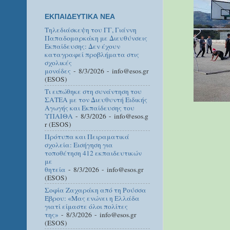
ΕΚΠΑΙΔΕΥΤΙΚΑ ΝΕΑ
Τηλεδιάσκεψη του ΓΓ, Γιάννη
Παπαδομαρκάκη με Διευθύνσεις
Εκπαίδευσης: Δεν έχουν
καταγραφεί προβλήματα στις
σχολικές
μονάδες
- 8/3/2026
- info@esos.gr
(ESOS)
Τι ειπώθηκε στη συνάντηση του
ΣΑΤΕΑ με τον Διευθυντή Ειδικής
Αγωγής και Εκπαίδευσης του
ΥΠΑΙΘΑ
- 8/3/2026
- info@esos.g
r (ESOS)
Πρότυπα και Πειραματικά
σχολεία: Εισήγηση για
τοποθέτηση 412 εκπαιδευτικών
με
θητεία
- 8/3/2026
- info@esos.gr
(ESOS)
Σοφία Ζαχαράκη από τη Ρούσσα
Έβρου: «Μας ενώνει η Ελλάδα
γιατί είμαστε όλοι πολίτες
της»
- 8/3/2026
- info@esos.gr
(ESOS)