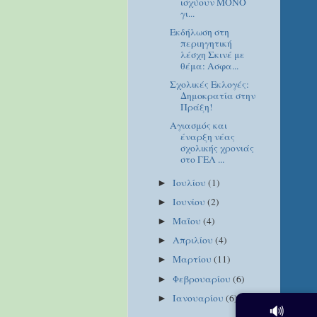
ισχύουν ΜΟΝΟ
γι...
Εκδήλωση στη
περιηγητική
λέσχη Σκινέ με
θέμα: Ασφα...
Σχολικές Εκλογές:
Δημοκρατία στην
Πράξη!
Αγιασμός και
έναρξη νέας
σχολικής χρονιάς
στο ΓΕΛ ...
Ιουλίου
(1)
►
Ιουνίου
(2)
►
Μαΐου
(4)
►
Απριλίου
(4)
►
Μαρτίου
(11)
►
Φεβρουαρίου
(6)
►
Ιανουαρίου
(6)
►
🔊