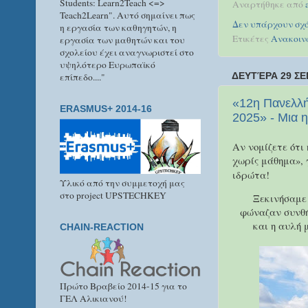
Students: Learn2Teach <=>
Αναρτήθηκε από
Teach2Learn". Αυτό σημαίνει πως
Δεν υπάρχουν σχό
η εργασία των καθηγητών, η
Ετικέτες
Ανακοιν
εργασία των μαθητών και του
σχολείου έχει αναγνωριστεί στο
υψηλότερο Ευρωπαϊκό
ΔΕΥΤΈΡΑ 29 ΣΕ
επίπεδο...."
«12η Πανελλή
ERASMUS+ 2014-16
2025» - Μια 
Αν νομίζετε ότι
χωρίς μάθημα», 
ιδρώτα!
Υλικό από την συμμετοχή μας
στο project UPSTECHKEY
Ξεκινήσαμε
φώναζαν συνθήμ
και η αυλή 
CHAIN-REACTION
Πρώτο Βραβείο 2014-15 για το
ΓΕΛ Αλικιανού!