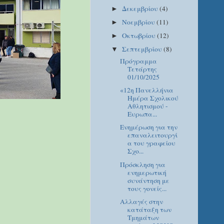
Δεκεμβρίου
(4)
►
Νοεμβρίου
(11)
►
Οκτωβρίου
(12)
►
Σεπτεμβρίου
(8)
▼
Πρόγραμμα
Τετάρτης
01/10/2025
«12η Πανελλήνια
Ημέρα Σχολικού
Αθλητισμού -
Ευρωπα...
Ενημέρωση για την
επαναλειτουργί
α του γραφείου
Σχο...
Πρόσκληση για
ενημερωτική
συνάντηση με
τους γονείς...
Aλλαγές στην
κατάταξη των
Τμημάτων