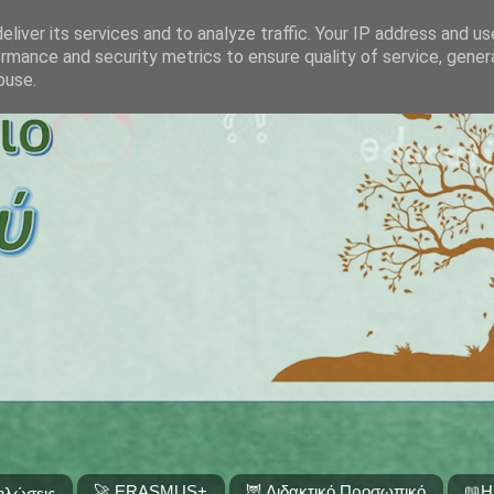
liver its services and to analyze traffic. Your IP address and u
rmance and security metrics to ensure quality of service, gene
buse.
🚀 ERASMUS+
🦉 Διδακτικό Προσωπικό
📖Η
ηλώσεις