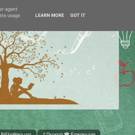
ser-agent
rate usage
LEARN MORE
GOT IT
 Βιβλιοθήκη μας
🚩Περιοχή ☎ Επικοινωνία