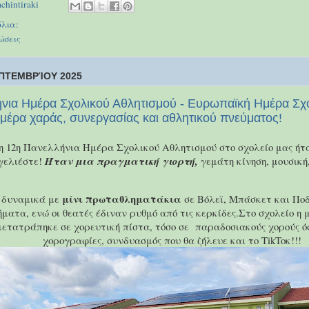
achintiraki
λια:
ώσεις
ΠΤΕΜΒΡΊΟΥ 2025
νια Ημέρα Σχολικού Αθλητισμού - Ευρωπαϊκή Ημέρα Σχ
ημέρα χαράς, συνεργασίας και αθλητικού πνεύματος!
 η 12η Πανελλήνια Ημέρα Σχολικού Αθλητισμού στο σχολείο μας ή
γελιέστε!
Ήταν μια πραγματική γιορτή,
γεμάτη κίνηση, μουσική
μίνι πρωταθληματάκια
 δυναμικά με
σε Βόλεϊ, Μπάσκετ και Ποδ
ατα, ενώ οι θεατές έδιναν ρυθμό από τις κερκίδες.Στο σχολείο η 
μετατράπηκε σε χορευτική πίστα, τόσο σε παραδοσιακούς χορούς ό
χορογραφίες, συνδυασμός που θα ζήλευε και το TikToκ!!!