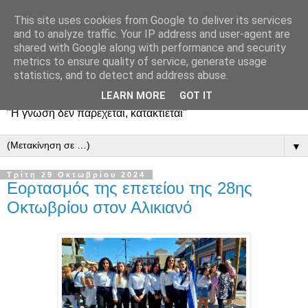
This site uses cookies from Google to deliver its services
and to analyze traffic. Your IP address and user-agent are
shared with Google along with performance and security
metrics to ensure quality of service, generate usage
statistics, and to detect and address abuse.
LEARN MORE
GOT IT
"Η γνώση δεν παρέχεται, κατακτιέται"
▼
Τρίτη 29 Οκτωβρίου 2024
Εορτασμός της επετείου της 28ης
Οκτωβρίου στον Αλικιανό