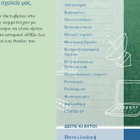
 σχολείο μας.
Αθλητισμός
Κηδεμόνες
ης Οκτωβρίου στο
Πανελλαδικές
ας συμμετείχαν με
Εκπαιδευτικοί
εσμα να είναι άρτιο
το ιστορικό «ΟΧΙ» έως
Εθνικές εορτές
ύ και θυσίας του
Θεατρική Ομάδα
Κινηματογραφική
Ομάδα
Εξ'αποστάσεως
Εκπαίδευση
Παραδοσιακές γιορτές
Ρατσισμός
Ραδιόφωνο
Φωτογραφίες
Βιβλιοθήκη
COVID-19
ΔΕΙΤΕ ΚΙ ΑΥΤΟ!
Πανελλαδική