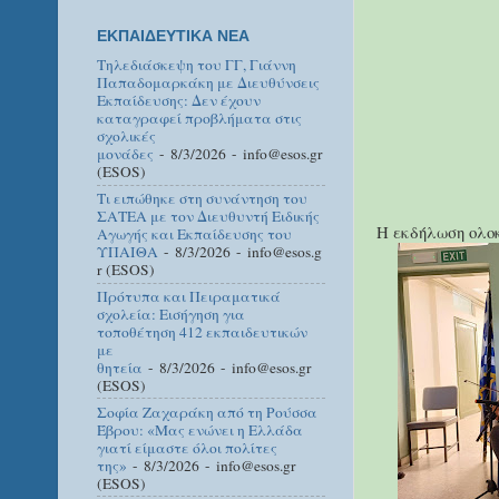
ΕΚΠΑΙΔΕΥΤΙΚΑ ΝΕΑ
Τηλεδιάσκεψη του ΓΓ, Γιάννη
Παπαδομαρκάκη με Διευθύνσεις
Εκπαίδευσης: Δεν έχουν
καταγραφεί προβλήματα στις
σχολικές
μονάδες
- 8/3/2026
- info@esos.gr
(ESOS)
Τι ειπώθηκε στη συνάντηση του
ΣΑΤΕΑ με τον Διευθυντή Ειδικής
Η εκδήλωση ολοκ
Αγωγής και Εκπαίδευσης του
ΥΠΑΙΘΑ
- 8/3/2026
- info@esos.g
r (ESOS)
Πρότυπα και Πειραματικά
σχολεία: Εισήγηση για
τοποθέτηση 412 εκπαιδευτικών
με
θητεία
- 8/3/2026
- info@esos.gr
(ESOS)
Σοφία Ζαχαράκη από τη Ρούσσα
Έβρου: «Μας ενώνει η Ελλάδα
γιατί είμαστε όλοι πολίτες
της»
- 8/3/2026
- info@esos.gr
(ESOS)