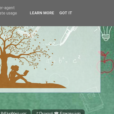
ser-agent
rate usage
LEARN MORE
GOT IT
 Βιβλιοθήκη μας
🚩Περιοχή ☎ Επικοινωνία