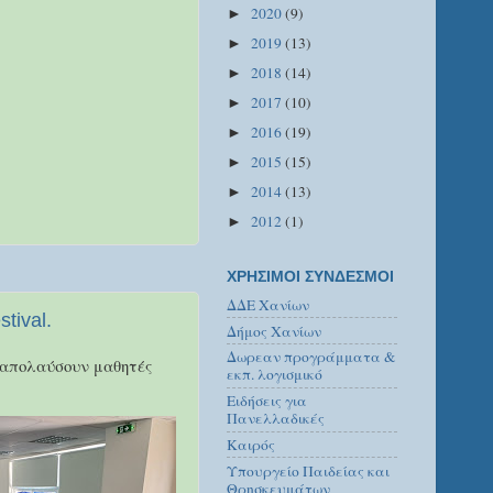
2020
(9)
►
2019
(13)
►
2018
(14)
►
2017
(10)
►
2016
(19)
►
2015
(15)
►
2014
(13)
►
2012
(1)
►
ΧΡΗΣΙΜΟΙ ΣΥΝΔΕΣΜΟΙ
ΔΔΕ Χανίων
tival.
Δήμος Χανίων
Δωρεαν προγράμματα &
α απολαύσουν μαθητές
εκπ. λογισμικό
Ειδήσεις για
Πανελλαδικές
Καιρός
Υπουργείο Παιδείας και
Θρησκευμάτων