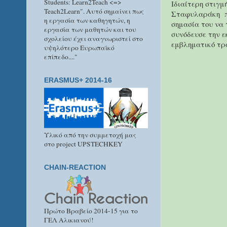
Students: Learn2Teach <=>
Ιδιαίτερη στιγμ
Teach2Learn". Αυτό σημαίνει πως
Σταφυλαράκη
π
η εργασία των καθηγητών, η
σημασία του να 
εργασία των μαθητών και του
συνόδευσε την ε
σχολείου έχει αναγνωριστεί στο
εμβληματικό τρα
υψηλότερο Ευρωπαϊκό
επίπεδο...."
ERASMUS+ 2014-16
Υλικό από την συμμετοχή μας
στο project UPSTECHKEY
CHAIN-REACTION
Πρώτο Βραβείο 2014-15 για το
ΓΕΛ Αλικιανού!