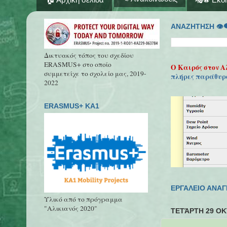
ΑΝΑΖΗΤΗΣΗ 👁‍
Δικτυακός τόπος του σχεδίου
ERASMUS+ στο οποίο
Ο Καιρός στον Α
συμμετείχε το σχολείο μας, 2019-
πλήρες παράθυρ
2022
ERASMUS+ KA1
ΕΡΓΑΛΕΙΟ ΑΝΑ
Υλικό από το πρόγραμμα
"Αλικιανός 2020"
ΤΕΤΆΡΤΗ 29 ΟΚ