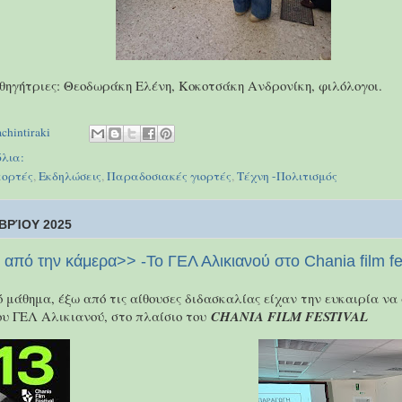
θηγήτριες: Θεοδωράκη Ελένη, Κοκοτσάκη Ανδρονίκη, φιλόλογοι.
achintiraki
λια:
εορτές
,
Εκδηλώσεις
,
Παραδοσιακές γιορτές
,
Τέχνη -Πολιτισμός
ΒΡΊΟΥ 2025
 από την κάμερα>> -Το ΓΕΛ Αλικιανού στο Chania film fes
 μάθημα, έξω από τις αίθουσες διδασκαλίας είχαν την ευκαιρία ν
ου ΓΕΛ Αλικιανού, στο πλαίσιο του
CHANIA FILM FESTIVAL