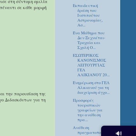
νισε στη σύντομη ομιλία
Εκπαιδευτική
απέναντι σε κάθε μορφή
δράση του
Ινστιτούτου
Αστρονομίας,
Ασ...
Ένα Μάθημα που
Δεν Ξεχνιέται-
Τροχαία και
Σχολή Ο...
ΕΣΩΤΕΡΙΚΟΣ
ΚΑΝΟΝΙΣΜΟΣ
ΛΕΙΤΟΥΡΓΙΑΣ
ΓΕΛ
ΑΛΙΚΙΑΝΟΥ 20...
Ενημέρωση στο ΓΕΛ
Αλικιανού για τη
διαχείριση άγχο...
αι την παρουσίαση της
γο Διδασκόντων για τη
Προσφορές
τουριστικών
γραφείων για
την ανάθεση
πρα...
Ανάθεση
πραγματοποίσης
🔊