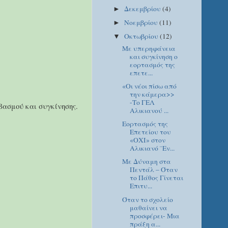
Δεκεμβρίου
(4)
►
Νοεμβρίου
(11)
►
Οκτωβρίου
(12)
▼
Με υπερηφάνεια
και συγκίνηση ο
εορτασμός της
επετε...
«Οι νέοι πίσω από
την κάμερα>>
-Το ΓΕΛ
βασμού και συγκίνησης.
Αλικιανού ...
Εορτασμός της
Επετείου του
«ΟΧΙ» στον
Αλικιανό ¨Εν...
Με Δύναμη στα
Πεντάλ – Όταν
το Πάθος Γίνεται
Επιτυ...
Όταν το σχολείο
μαθαίνει να
προσφέρει- Μια
πράξη α...