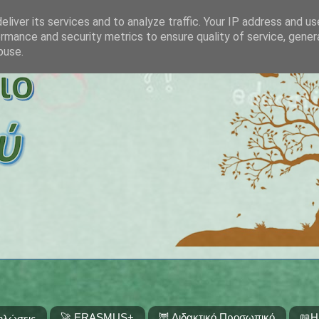
liver its services and to analyze traffic. Your IP address and u
rmance and security metrics to ensure quality of service, gene
buse.
🚀 ERASMUS+
🦉 Διδακτικό Προσωπικό
📖Η
ηλώσεις