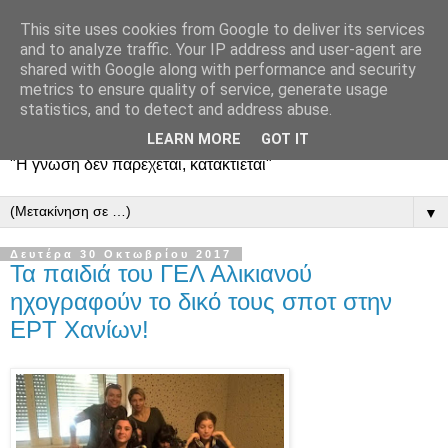
This site uses cookies from Google to deliver its services
and to analyze traffic. Your IP address and user-agent are
shared with Google along with performance and security
metrics to ensure quality of service, generate usage
statistics, and to detect and address abuse.
LEARN MORE
GOT IT
"Η γνώση δεν παρέχεται, κατακτιέται"
▼
Δευτέρα 30 Οκτωβρίου 2017
Τα παιδιά του ΓΕΛ Αλικιανού
ηχογραφούν το δικό τους σποτ στην
ΕΡΤ Χανίων!