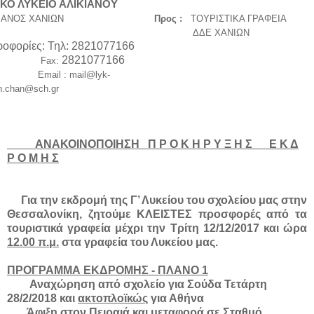
ΙΚΟ ΛΥΚΕΙΟ ΑΛΙΚΙΑΝΟΥ
ΙΑΝΟΣ ΧΑΝΙΩΝ
Προς
:
ΤΟΥΡΙΣΤΙΚΑ ΓΡΑΦΕΙΑ
ΔΔΕ ΧΑΝΙΩΝ
οφορίες: Τηλ: 2821077166
2821077166
ax:
Email :
mail@lyk-
n
.chan@sch.gr
ΑΝΑΚΟΙΝΟΠΟΙΗΣΗ Π Ρ Ο Κ Η Ρ Υ Ξ Η Σ Ε Κ Δ
Ρ Ο Μ Η Σ
Για την εκδρομή της Γ’ Λυκείου του σχολείου μας στην
Θεσσαλονίκη, ζητούμε ΚΛΕΙΣΤΕΣ προσφορές από τα
τουριστικά γραφεία μέχρι την Τρίτη 12/12/2017 και ώρα
12.00 π.μ.
στα γραφεία του Λυκείου μας.
ΠΡΟΓΡΑΜΜΑ ΕΚΔΡΟΜΗΣ - ΠΛΑΝΟ 1
Αναχώρηση από σχολείο για Σούδα Τετάρτη
28/2/2018 και
ακτοπλοϊκώς
για Αθήνα
Άφιξη στον Πειραιά και μεταφορά σε Σταθμό