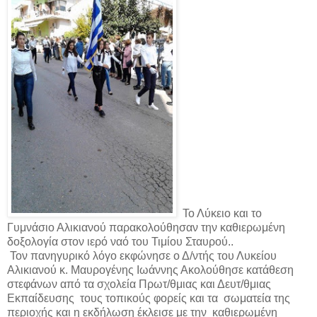
Το Λύκειο και το
Γυμνάσιο Αλικιανού παρακολούθησαν την καθιερωμένη
δοξολογία στον ιερό ναό του Τιμίου Σταυρού..
Τον πανηγυρικό λόγο εκφώνησε ο Δ/ντής του Λυκείου
Αλικιανού κ. Μαυρογένης Ιωάννης Ακολούθησε κατάθεση
στεφάνων από τα σχολεία Πρωτ/θμιας και Δευτ/θμιας
Εκπαίδευσης
τους τοπικούς φορείς και τα
σωματεία της
περιοχής και η εκδήλωση έκλεισε με την
καθιερωμένη