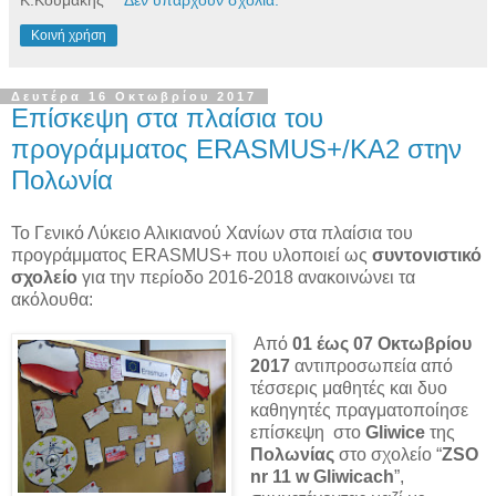
Κ.Κουμάκης
Δεν υπάρχουν σχόλια:
Κοινή χρήση
Δευτέρα 16 Οκτωβρίου 2017
Επίσκεψη στα πλαίσια του
προγράμματος ERASMUS+/KA2 στην
Πολωνία
Το Γενικό Λύκειο Αλικιανού Χανίων στα πλαίσια του
προγράμματος ERASMUS+ που υλοποιεί ως
συντονιστικό
σχολείο
για την περίοδο 2016-2018 ανακοινώνει τα
ακόλουθα:
Από
01 έως 07 Οκτωβρίου
2017
αντιπροσωπεία από
τέσσερις μαθητές και δυο
καθηγητές πραγματοποίησε
επίσκεψη στο
Gliwice
της
Πολωνίας
στο σχολείο “
ZSO
nr 11 w Gliwicach
”,