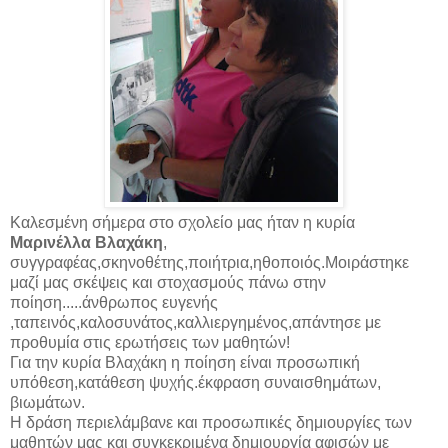
Καλεσμένη σήμερα στο σχολείο μας ήταν η κυρία
Μαρινέλλα Βλαχάκη
,
συγγραφέας,σκηνοθέτης,ποιήτρια,ηθοποιός.Μοιράστηκε
μαζί μας σκέψεις και στοχασμούς πάνω στην
ποίηση.....άνθρωπος ευγενής
,ταπεινός,καλοσυνάτος,καλλιεργημένος,απάντησε με
προθυμία στις ερωτήσεις των μαθητών!
Για την κυρία Βλαχάκη η ποίηση είναι προσωπική
υπόθεση,κατάθεση ψυχής.έκφραση συναισθημάτων,
βιωμάτων.
Η δράση περιελάμβανε και προσωπικές δημιουργίες των
μαθητών μας και συγκεκριμένα δημιουργία αφισών με