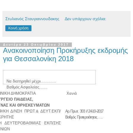
Στυλιανός Σταυγιαννουδακης
Δεν υπάρχουν σχόλια:
Κοινή χρήση
Δευτέρα 23 Οκτωβρίου 2017
Ανακοινοποίηση Προκήρυξης εκδρομής
για Θεσσαλονίκη 2018
Να διατηρηθεί μέχρι.............
Βαθμός Ασφαλείας.......
ΝΙΚΗ ΔΗΜΟΚΡΑΤΙΑ
Χανιά
ΡΓΕΙΟ ΠΑΙΔΕΙΑΣ,
ΝΑΣ ΚΑΙ ΘΡΗΣΚΕΥΜΑΤΩΝ
Φ/ΚΗ Δ/ΝΣΗ ΠΡΩΤ.& ΔΕΥΤ.ΕΚΠ/
Αρ. Πρωτ. 303 // 24-10--2017
ΚΡΗΤΗΣ
Βαθμός Προτεραιότητας …..
Η ΔΕΥΤΕΡΟΒΑΘΜΙΑΣ ΕΚΠ/ΣΗΣ
ΑΝΙΩΝ