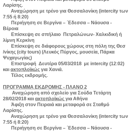
Λαρίσης.
Αναχώρηση με τρένο για Θεσσαλονίκη (
intercity
των
7:55 ή 8:20)
Περιήγηση σε Βεργίνα – ΄Εδεσσα – Νάουσα -
Βέροια
Επίσκεψη σε σπήλαιο Πετραλώνων- Χαλκιδική ή
λίμνη Κερκίνη
Επίσκεψη σε διάφορους χώρους στη πόλη της Θεσ
/νίκης (
city
tours
) (Λευκός Πύργος, μουσεία, Πάρκα
Ψυχαγωγίας)
E
πιστροφή Δευτέρα 05/03/2018 με
intercity
(12:02)
και
ακτοπλοϊκώς
για Χανιά.
Τέλος εκδρομής.
ΠΡΟΓΡΑΜΜΑ ΕΚΔΡΟΜΗΣ - ΠΛΑΝΟ 2
Αναχώρηση από σχολείο για Σούδα Τετάρτη
28/02/2018 και
ακτοπλοϊκώς
για Αθήνα
Άφιξη στον Πειραιά και μεταφορά σε Σταθμό
Λαρίσης.
Αναχώρηση με τρένο για Θεσσαλονίκη (
intercity
των
7:55 ή 8:20)
Περιήγηση σε Βεργίνα – ΄Εδεσσα – Νάουσα -