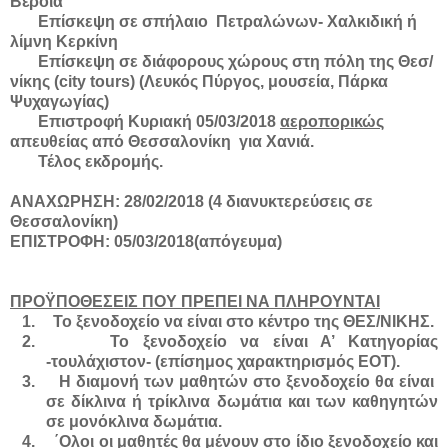
Βέροια
Επίσκεψη σε σπήλαιο Πετραλώνων- Χαλκιδική ή
λίμνη Κερκίνη
Επίσκεψη σε διάφορους χώρους στη πόλη της Θεσ/
νίκης (
city
tours
) (Λευκός Πύργος, μουσεία, Πάρκα
Ψυχαγωγίας)
E
πιστροφή Κυριακή 05/03/2018
αεροπορικώς
απευθείας από Θεσσαλονίκη για Χανιά.
Τέλος εκδρομής.
ΑΝΑΧΩΡΗΣΗ: 28/02/2018 (4 διανυκτερεύσεις σε
Θεσσαλονίκη)
ΕΠΙΣΤΡΟΦΗ: 05/03/2018(απόγευμα)
ΠΡΟΫΠΟΘΕΣΕΙΣ ΠΟΥ ΠΡΕΠΕΙ ΝΑ ΠΛΗΡΟΥΝΤΑΙ
1.
Το ξενοδοχείο να είναι στο κέντρο της ΘΕΣ/ΝΙΚΗΣ.
2.
Το ξενοδοχείο να είναι Α’ Κατηγορίας
-τουλάχιστον- (επίσημος χαρακτηρισμός ΕΟΤ).
3.
Η διαμονή των μαθητών στο ξενοδοχείο θα είναι
σε δίκλινα ή τρίκλινα δωμάτια και των καθηγητών
σε μονόκλινα δωμάτια.
4.
΄Ολοι οι μαθητές θα μένουν στο ίδιο ξενοδοχείο και