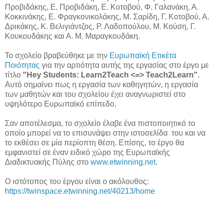
Προβιδάκης, Ε. Προβιδάκη, Ε. Κοτοβού, Φ. Γαλανάκη, Α.
Κοκκινάκης, Ε. Φραγκονικολάκης, Μ. Σαρίδη, Γ. Κοτοβού, Α.
Δρικάκης, Κ. Βελιγιάντζος, Ρ. Λαδοπούλου, Μ. Κούση, Γ.
Κουκουδάκης και Α. Μ. Μαραγκουδάκη.
Το σχολείο βραβεύθηκε με την
Ευρωπαϊκή Ετικέτα
Ποιότητας
για την αρτιότητα αυτής της εργασίας στο έργο με
τίτλο
"Hey Students: Learn2Teach <=> Teach2Learn"
.
Αυτό σημαίνει πως η εργασία των καθηγητών, η εργασία
των μαθητών και του σχολείου έχει αναγνωριστεί στο
υψηλότερο Ευρωπαϊκό επίπεδο.
Σαν αποτέλεσμα, το σχολείο έλαβε ένα πιστοποιητικό το
οποίο μπορεί να το επισυνάψει στην ιστοσελίδα του και να
το εκθέσει σε μία περίοπτη θέση. Επίσης, το έργο θα
εμφανιστεί σε έναν ειδικό χώρο της Ευρωπαϊκής
Διαδικτυακής Πύλης στο
www.etwinning.net
.
Ο ιστότοπος του έργου είναι ο ακόλουθος:
https://twinspace.etwinning.net/40213/home