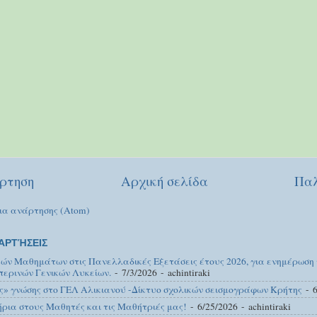
ρτηση
Αρχική σελίδα
Παλ
ια ανάρτησης (Atom)
ΑΡΤΉΣΕΙΣ
κών Μαθημάτων στις Πανελλαδικές Εξετάσεις έτους 2026, για ενημέρωση
περινών Γενικών Λυκείων.
- 7/3/2026
- achintiraki
ς» γνώσης στο ΓΕΛ Αλικιανού -Δίκτυο σχολικών σεισμογράφων Κρήτης
- 6
ια στους Μαθητές και τις Μαθήτριές μας!
- 6/25/2026
- achintiraki