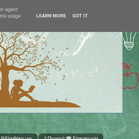
ser-agent
rate usage
LEARN MORE
GOT IT
 Βιβλιοθήκη μας
🚩Περιοχή ☎ Επικοινωνία