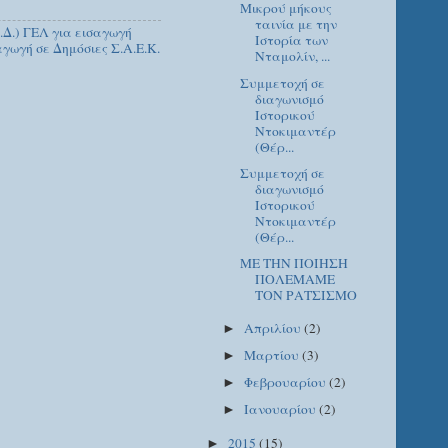
Μικρού μήκους
ταινία με την
Δ.) ΓΕΛ για εισαγωγή
Ιστορία των
γωγή σε Δημόσιες Σ.Α.Ε.Κ.
Νταμολίν, ...
Συμμετοχή σε
διαγωνισμό
Ιστορικού
Ντοκιμαντέρ
(Θέρ...
Συμμετοχή σε
διαγωνισμό
Ιστορικού
Ντοκιμαντέρ
(Θέρ...
ΜΕ ΤΗΝ ΠΟΙΗΣΗ
ΠΟΛΕΜΑΜΕ
ΤΟΝ ΡΑΤΣΙΣΜΟ
Απριλίου
(2)
►
Μαρτίου
(3)
►
Φεβρουαρίου
(2)
►
Ιανουαρίου
(2)
►
2015
(15)
►