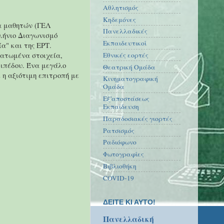
Αθλητισμός
Κηδεμόνες
α μαθητών (ΓΕΛ
Πανελλαδικές
λήνιο Διαγωνισμό
Εκπαιδευτικοί
α" και της ΕΡΤ.
τατωμένα στοιχεία,
Εθνικές εορτές
ιπέδου. Ένα μεγάλο
Θεατρική Ομάδα
 η αξιότιμη επιτροπή με
Κινηματογραφική
Ομάδα
Εξ'αποστάσεως
Εκπαίδευση
Παραδοσιακές γιορτές
Ρατσισμός
Ραδιόφωνο
Φωτογραφίες
Βιβλιοθήκη
COVID-19
ΔΕΙΤΕ ΚΙ ΑΥΤΟ!
Πανελλαδική