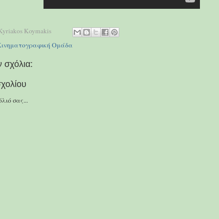
Kyriakos Koymakis
Κινηματογραφική Ομάδα
 σχόλια:
χολίου
λιό σας...