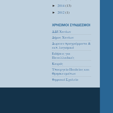
2014
(13)
►
2012
(1)
►
ΧΡΗΣΙΜΟΙ ΣΥΝΔΕΣΜΟΙ
ΔΔΕ Χανίων
Δήμος Χανίων
Δωρεαν προγράμματα &
εκπ. λογισμικό
Ειδήσεις για
Πανελλαδικές
Καιρός
Υπουργείο Παιδείας και
Θρησκευμάτων
Ψηφιακό Σχολείο