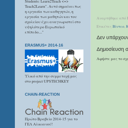
Students: Learn2Teach <=>
Teach2Learn". Αυτό σημαίνει πως
η εργασία των καθηγητών, η
εργασία των μαθητών και του
Αναρτήθηκε από
σχολείου έχει αναγνωριστεί στο
Ετικέτες
Βίντεο
,
υψηλότερο Ευρωπαϊκό
επίπεδο...."
Δεν υπάρχουν
ERASMUS+ 2014-16
Δημοσίευση σ
Αφήστε μας το σχό
Υλικό από την συμμετοχή μας
στο project UPSTECHKEY
CHAIN-REACTION
Πρώτο Βραβείο 2014-15 για το
ΓΕΛ Αλικιανού!