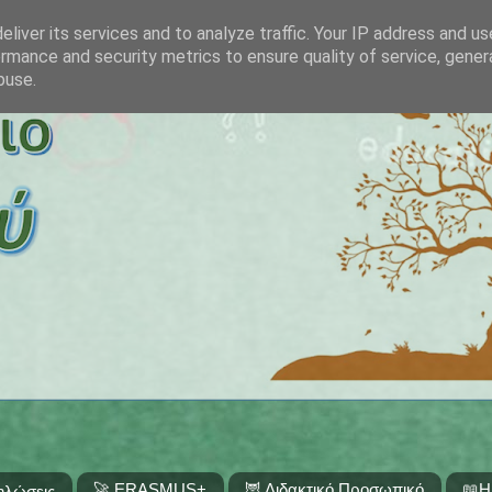
liver its services and to analyze traffic. Your IP address and u
rmance and security metrics to ensure quality of service, gene
buse.
🚀 ERASMUS+
🦉 Διδακτικό Προσωπικό
📖Η
ηλώσεις