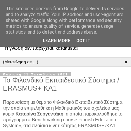
This site uses cookies from Google to deliver its services
and to analyze traffic. Your IP address and user-agent are
shared with Google along with performance and security
metrics to ensure quality of service, generate usage
statistics, and to detect and address abuse.
LEARN MORE
GOT IT
"Η γνώση δεν παρέχεται, κατακτιέται"
▼
Κυριακή 31 Οκτωβρίου 2021
To Φιλανδικό Εκπαιδευτικό Σύστημα /
ERASMUS+ KA1
Παρουσίαση με θέμα το Φιλανδικό Εκπαιδευτικό Σύστημα,
την οποία επιμελήθηκε η Μαθηματικός του σχολείου μας
κυρία
Κατερίνα Σεργεντάκη
, η οποία παρακολούθησε το
πρόγραμμα « Benchmarking course Finnish Education
System», στα πλαίσια κινητικότητας ERASMUS+ /ΚΑ1