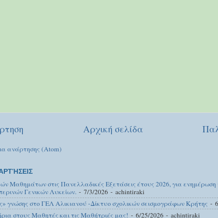
ρτηση
Αρχική σελίδα
Παλ
ια ανάρτησης (Atom)
ΑΡΤΉΣΕΙΣ
κών Μαθημάτων στις Πανελλαδικές Εξετάσεις έτους 2026, για ενημέρωση
περινών Γενικών Λυκείων.
- 7/3/2026
- achintiraki
ς» γνώσης στο ΓΕΛ Αλικιανού -Δίκτυο σχολικών σεισμογράφων Κρήτης
- 6
ια στους Μαθητές και τις Μαθήτριές μας!
- 6/25/2026
- achintiraki