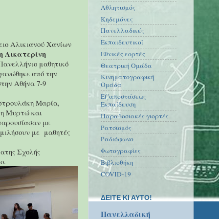
Αθλητισμός
Κηδεμόνες
Πανελλαδικές
Εκπαιδευτικοί
ειο Αλικιανού Χανίων
η Αικατερίνη
Εθνικές εορτές
Πανελλήνιο μαθητικό
Θεατρική Ομάδα
γανώθηκε από την
Κινηματογραφική
την Αθήνα 7-9
Ομάδα
Εξ'αποστάσεως
στρουλάκη Μαρία,
Εκπαίδευση
κη Μυρτώ και
Παραδοσιακές γιορτές
παρουσίασαν με
Ρατσισμός
ομιλήσουν με
μαθητές
Ραδιόφωνο
Φωτογραφίες
τατης Σχολής
ο.
Βιβλιοθήκη
COVID-19
ΔΕΙΤΕ ΚΙ ΑΥΤΟ!
Πανελλαδική