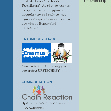
της επίσκεψης.
Students: Learn2Teach <=>
Teach2Learn". Αυτό σημαίνει πως
η εργασία των καθηγητών, η
εργασία των μαθητών και του
σχολείου έχει αναγνωριστεί στο
υψηλότερο Ευρωπαϊκό
επίπεδο...."
ERASMUS+ 2014-16
Υλικό από την συμμετοχή μας
στο project UPSTECHKEY
CHAIN-REACTION
Πρώτο Βραβείο 2014-15 για το
ΓΕΛ Αλικιανού!