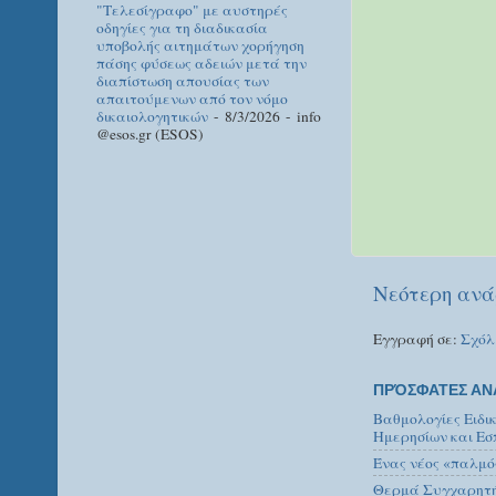
"Τελεσίγραφο" με αυστηρές
οδηγίες για τη διαδικασία
υποβολής αιτημάτων χορήγηση
πάσης φύσεως αδειών μετά την
διαπίστωση απουσίας των
απαιτούμενων από τον νόμο
δικαιολογητικών
- 8/3/2026
- info
@esos.gr (ESOS)
Νεότερη ανά
Εγγραφή σε:
Σχόλ
ΠΡΌΣΦΑΤΕΣ ΑΝ
Βαθμολογίες Ειδι
Ημερησίων και Εσ
Ένας νέος «παλμό
Θερμά Συγχαρητήρ