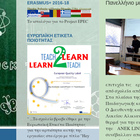
Πανελλήνιο μ
ERASMUS+ 2016-18
Το ιστολόγιο για το Project EPEC
ΕΥΡΩΠΑΪΚΗ ΕΤΙΚΕΤΑ
ΠΟΙΟΤΗΤΑΣ
επιτυχία τις
ερ
από σχολεία από
Στα πλαίσια της
Παιδαγωγικής κα
Ο Διευθυντής κα
Λυκείου Αλικιαν
" ...Το σχολείο βραβεύθηκε με την
θερμά για την ε
Ευρωπαϊκή Ετικέτα Ποιότητας
την
ΑΝΕΚ
LIN
για την αρτιότητα αυτής της
συνέβαλλαν απο
εργασίας στο έργο με τίτλο "Hey