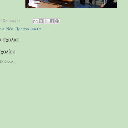
Κ.Κουμάκης
εις
,
Νέα
,
Προγράμματα
 σχόλια:
χολίου
λιό σας...