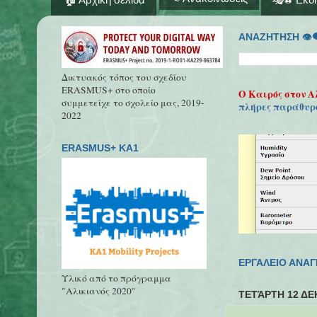
ΑΝΑΖΗΤΗΣΗ 👁‍
Δικτυακός τόπος του σχεδίου
ERASMUS+ στο οποίο
Ο Καιρός στον Α
συμμετείχε το σχολείο μας, 2019-
πλήρες παράθυρ
2022
ERASMUS+ KA1
ΕΡΓΑΛΕΙΟ ΑΝΑ
Υλικό από το πρόγραμμα
"Αλικιανός 2020"
ΤΕΤΆΡΤΗ 12 ΔΕ