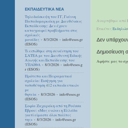
ΕΚΠΑΙΔΕΥΤΙΚΑ ΝΕΑ
Τηλεδιάσκεψη του ΓΓ, Γιάννη
Αναρτήθηκε από
Παπαδομαρκάκη με Διευθύνσεις
Εκπαίδευσης: Δεν έχουν
Ετικέτες
Εκδηλώσ
καταγραφεί προβλήματα στις
σχολικές
Δεν υπάρχουν
μονάδες
- 8/3/2026
- info@esos.gr
(ESOS)
Τι ειπώθηκε στη συνάντηση του
Δημοσίευση σ
ΣΑΤΕΑ με τον Διευθυντή Ειδικής
Αγωγής και Εκπαίδευσης του
Αφήστε μας το σχό
ΥΠΑΙΘΑ
- 8/3/2026
- info@esos.g
r (ESOS)
Πρότυπα και Πειραματικά
σχολεία: Εισήγηση για
τοποθέτηση 412 εκπαιδευτικών
με
θητεία
- 8/3/2026
- info@esos.gr
(ESOS)
Σοφία Ζαχαράκη από τη Ρούσσα
Έβρου: «Μας ενώνει η Ελλάδα
γιατί είμαστε όλοι πολίτες
της»
- 8/3/2026
- info@esos.gr
(ESOS)