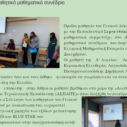
αθητικό μαθηματικό συνέδριο
Ομάδα μαθητών του Γενικού Λύκ
Σεργεντάκ
με την Εκπαιδευτικό
μαθηματικό,
συμμετείχε,
στο
«
μαθηματικό
συνέδριο»
που διορ
Ελληνική Μαθηματική Εταιρεία σ
Δεκεμβρίου.
Οι μαθητές της
Α’ Λυκείου :
Α
Κυριακάκη Ελευθερία, Λαγουδά
Παπαμανωλιουδάκης Δημήτριος 
γασίες τους και τους δόθηκε
η ευκαιρία να γνωρίσουν και να συν
 όλη την Ελλάδα.
επίσκεψης
στην Αθήνα οι μαθητές βρέθηκαν στο χώρο της «Ανώ
ι Τεχνολογικής Εκπαίδευσης (ΑΣΠΑΙΤΕ)» όπου διεξήχθη το συνέδρι
ι ο Σύλλογος των καθηγητών του Γενικού
ού με ανακοίνωση του, ευχαριστεί
υγενική χορηγία των εξόδων μετακίνησης
ES
και
BLUE
STAR
που
φασιστικά στην πραγματοποίηση αυτής