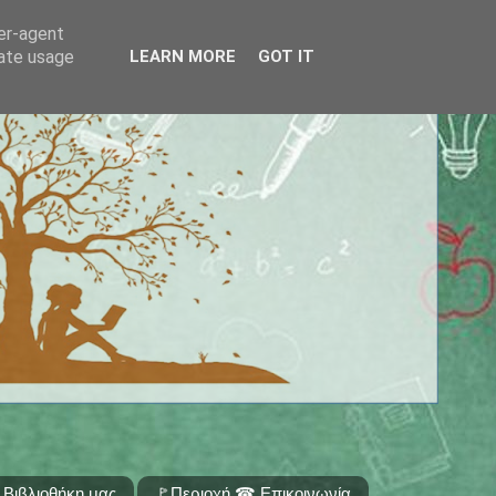
ser-agent
rate usage
LEARN MORE
GOT IT
 Βιβλιοθήκη μας
🚩Περιοχή ☎ Επικοινωνία