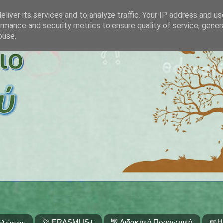
liver its services and to analyze traffic. Your IP address and u
rmance and security metrics to ensure quality of service, gene
buse.
🚀 ERASMUS+
🦉 Διδακτικό Προσωπικό
📖Η
ηλώσεις