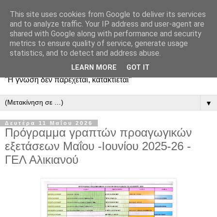
This site uses cookies from Google to deliver its services
and to analyze traffic. Your IP address and user-agent are
shared with Google along with performance and security
metrics to ensure quality of service, generate usage
statistics, and to detect and address abuse.
LEARN MORE
GOT IT
"Η γνώση δεν παρέχεται, κατακτιέται"
▼
Δευτέρα 11 Μαΐου 2026
Πρόγραμμα γραπτών προαγωγικών
εξετάσεων Μαΐου -Ιουνίου 2025-26 -
ΓΕΛ Αλικιανού