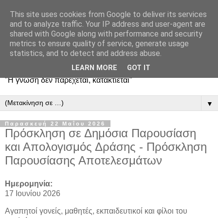
This site uses cookies from Google to deliver its services
and to analyze traffic. Your IP address and user-agent are
shared with Google along with performance and security
metrics to ensure quality of service, generate usage
statistics, and to detect and address abuse.
LEARN MORE
GOT IT
"Η γνώση δεν παρέχεται, κατακτιέται"
▼
Παρασκευή 22 Μαΐου 2026
Πρόσκληση σε Δημόσια Παρουσίαση
και Απολογισμός Δράσης - Πρόσκληση
Παρουσίασης Αποτελεσμάτων
Ημερομηνία:
17 Ιουνίου 2026
Αγαπητοί γονείς, μαθητές, εκπαιδευτικοί και φίλοι του